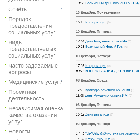
10:08
Всемирный день борьбы со СПИ
Отчёты
13 Декабря, Понедельник
Порядок
15:19
Информация
(0)
предоставления
социальных услуг
10 Декабря, Пятница
Виды
17:04
День Рождения ослика Иа
(0)
10:03
Безопасный Новый Год.
(0)
предоставляемых
социальных услуг
09 Декабря, Четверг
Часто задаваемые
17:06
Информация
(0)
вопросы
09:23
КОНСУЛЬТАЦИЯ ДЛЯ РОДИТЕЛ
08 Декабря, Среда
Медицинские услуги
17:15
Культура речевого общения
Проектная
(0)
11:40
День Рождения ослика ИА!
(0)
деятельность
03 Декабря, Пятница
Независимая оценка
качества оказания
15:02
День инвалида
(0)
услуг
02 Декабря, Четверг
Новости
14:43
"Lit-Web: библиотека современног
14:29
ИНФОРМАЦИЯ
(0)