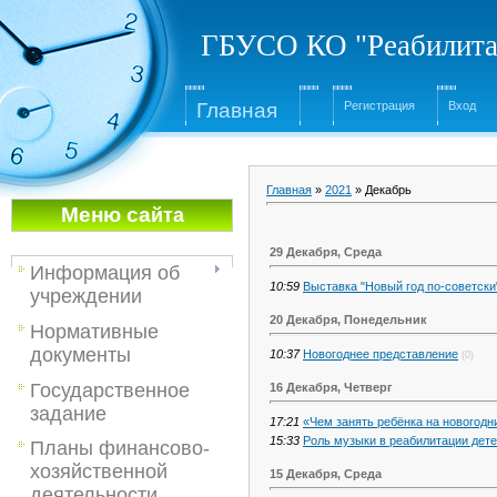
ГБУСО КО "Реабилита
Глав
ная
Регистрация
Вход
Главная
»
2021
»
Декабрь
Меню са
йта
29 Декабря, Среда
Информация об
10:59
Выставка "Новый год по-советски
учреждении
20 Декабря, Понедельник
Нормативные
документы
10:37
Новогоднее представление
(0)
Государственное
16 Декабря, Четверг
задание
17:21
«Чем занять ребёнка на новогодн
15:33
Роль музыки в реабилитации дет
Планы финансово-
хозяйственной
15 Декабря, Среда
деятельности