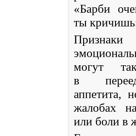
«Барби оче
ты кричишь
Призна
эмоционал
могут та
в переед
аппетита, 
жалобах н
или боли в 