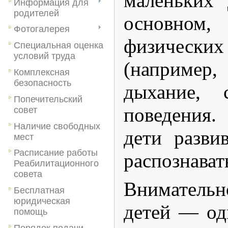
маленьких 
Информация для
родителей
основном
Фотогалерея
физичес
Специальная оценка
условий труда
(наприме
Комплексная
безопасность
дыхание, 
Попечительский
поведения
совет
Наличие свободных
дети разви
мест
Расписание работы
распознават
Реабилитационного
совета
Вниматель
Бесплатная
юридическая
детей — од
помощь
Порядок подачи