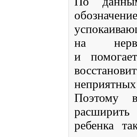
По данным
обозначение
успокаива
на нерв
и помогае
восстано
неприятн
Поэтому 
расширить 
ребенка та