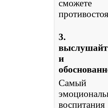
сможете
противостоя
3. Соч
выслуша
и под
обоснованн
Самый 
эмоциональ
воспитания