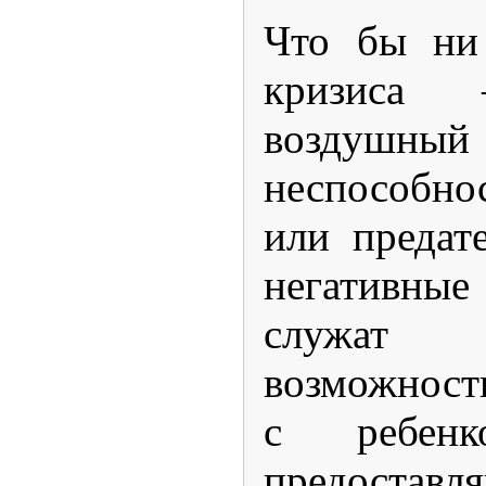
Что бы ни
кризиса
воздуш
неспособно
или предат
негативны
служат 
возможност
с ребен
предоставл