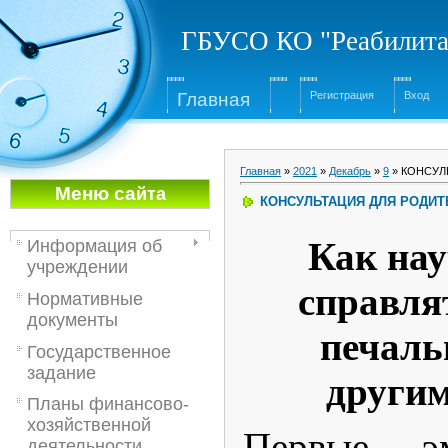
ГБУСО КО "Реабилита
Глав
ная
Регистрация
Вход
Главная
»
2021
»
Декабрь
»
9
» КОНСУЛ
Меню са
йта
КОНСУЛЬТАЦИЯ ДЛЯ РОДИТ
Как нау
Информация об
учреждении
справлят
Нормативные
документы
печаль
Государственное
задание
други
Планы финансово-
хозяйственной
Первые э
деятельности