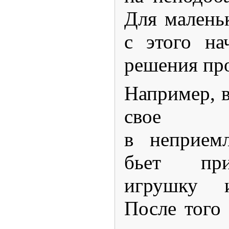
Для малень
с этого на
решения пр
Например, 
свое ра
в неприе
бьет при
игрушку и
После того 