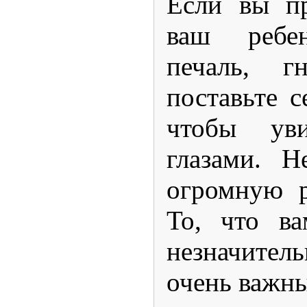
Если вы пр
ваш ребе
печаль, г
поставьте с
чтобы ув
глазами. Н
огромную р
То, что ва
незначител
очень важн