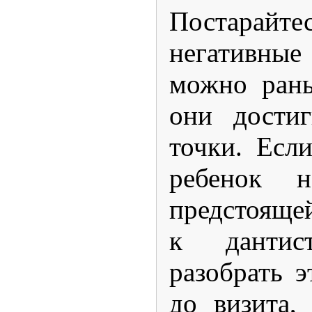
Постарайт
негативн
можно рань
они достиг
точки. Есл
ребенок н
предсто
к дантис
разобрать э
до визита,