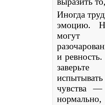
выразить то,
Иногда труд
эмоцию. Н
могут с
разочаро
и ревность.
заверьте
испытыва
чувства —
нормально,