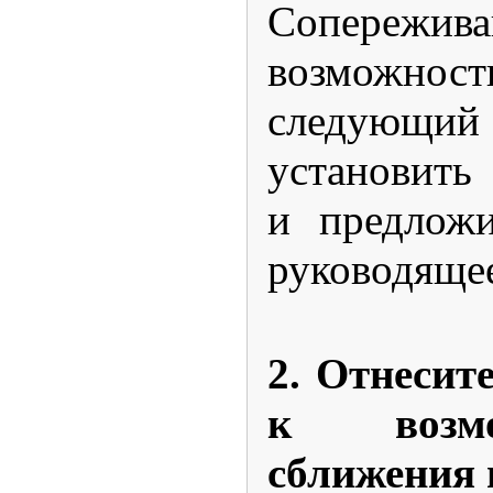
Сопережи
возможн
следую
установ
и предложи
руководящее
2. Отнесит
к возм
сближения 