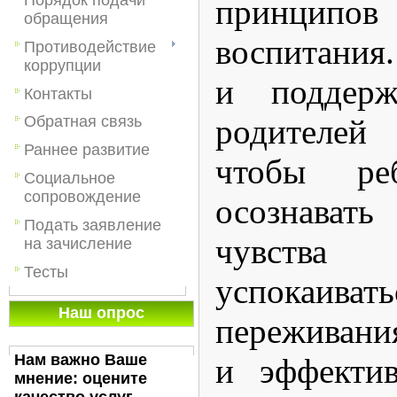
принципо
обращения
воспитан
Противодействие
коррупции
и поддер
Контакты
родителе
Обратная связь
Раннее развитие
чтобы ре
Социальное
сопровождение
осознава
Подать заявление
чувства
на зачисление
Тесты
успокаивать
Наш опрос
переживан
Нам важно Ваше
и эффекти
мнение: оцените