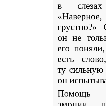
в слезах
«Наверно
грустно?» 
он не тольк
его поняли,
есть слово
ту сильную
он испытыва
Помощь в
эмоции п