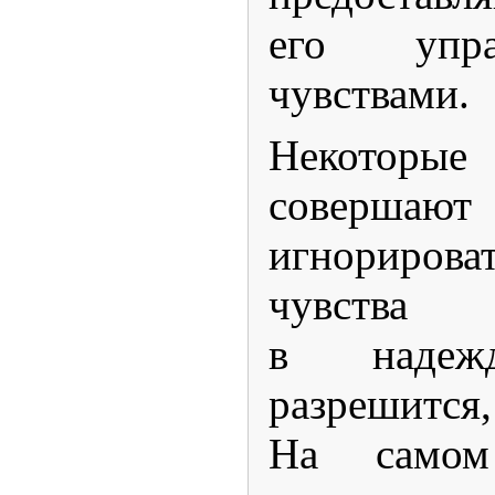
его упра
чувствами.
Некотор
совершают 
игнориров
чувства
в надеж
разрешитс
На самом