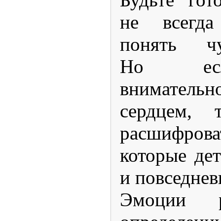
не всегда
понять чу
Но есл
вниматель
сердцем,
расшифров
которые дет
и повседнев
Эмоции р