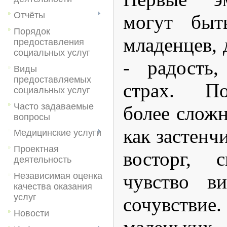
Отчёты
могут быт
Порядок
младенцев, 
предоставления
социальных услуг
- радость,
Виды
предоставляемых
страх. П
социальных услуг
Часто задаваемые
более сложн
вопросы
как застенч
Медицинские услуги
Проектная
восторг, 
деятельность
Независимая оценка
чувство в
качества оказания
услуг
сочувст
Новости