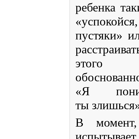
ребенка так
«успокой
пустяки» и
расстраив
этого 
обоснованн
«Я пони
ты злишься»
В момент,
испытывает 