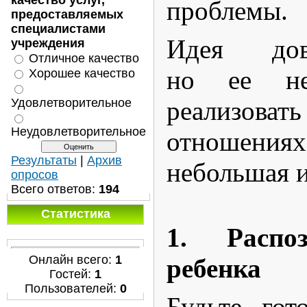
качество услуг,
проблемы.
предоставляемых
специалистами
Идея дов
учреждения
Отличное качество
но ее не
Хорошее качество
Удовлетворительное
реализоват
Неудовлетворительное
отношениях.
Результаты
|
Архив
небольшая 
опросов
Всего ответов:
194
Статистика
1. Распо
Онлайн всего:
1
ребенка
Гостей:
1
Пользователей:
0
Будьте гот