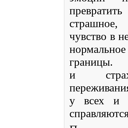
преврати
страшное
чувство в н
нормальн
границы.
и страх
переживания
у всех и 
справляются