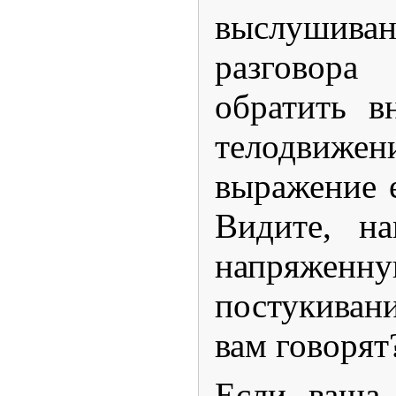
выслушив
разгово
обратить в
телодвиж
выражение е
Видите, н
напряженн
постукивани
вам говорят
Если ваша 