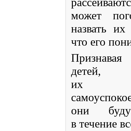
рассеивают
может пог
назвать их 
что его пон
Признава
детей,
их и
самоуспок
они буду
в течение в