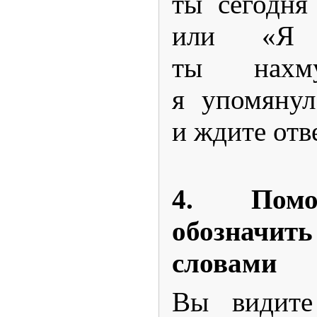
ты сегодня
или «Я 
ты нахму
я упомяну
и ждите отв
4. Помо
обозна
словами
Вы видите