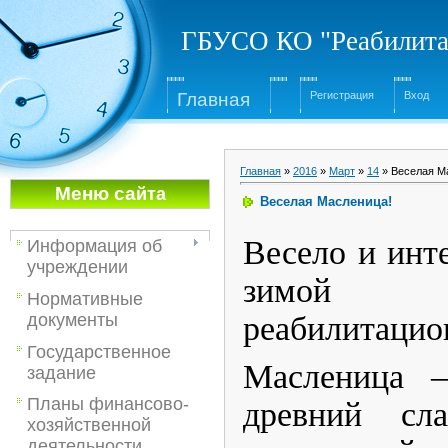
ГБУСО КО "Реабилита
Глав
ная
Регистрация
Вход
Главная
»
2016
»
Март
»
14
» Веселая М
Меню са
йта
Веселая Масленица!
Весело и инт
Информация об
учреждении
зимой
Нормативные
реабилитацио
документы
Государственное
Масленица –
задание
Планы финансово-
древний сла
хозяйственной
деятельности