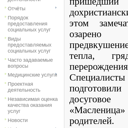
пришедши
Отчёты
дохристианс
Порядок
этом замеча
предоставления
социальных услуг
озарен
Виды
предвкушен
предоставляемых
социальных услуг
тепла, гря
Часто задаваемые
перерожд
вопросы
Специали
Медицинские услуги
Проектная
подготовили
деятельность
досугово
Независимая оценка
качества оказания
«Масленица
услуг
родителей.
Новости