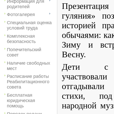
Информация для
Презентац
родителей
гуляния» по
Фотогалерея
Специальная оценка
историей пр
условий труда
обычаями: ка
Комплексная
безопасность
Зиму и вст
Попечительский
Весну.
совет
Наличие свободных
Дети с у
мест
участвова
Расписание работы
Реабилитационного
отгадывали
совета
стихи, по
Бесплатная
юридическая
народной муз
помощь
Порядок подачи