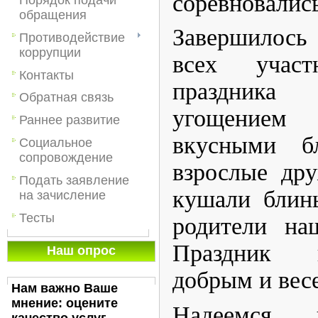
соревновалис
обращения
Завершилось
Противодействие
коррупции
всех учас
Контакты
праздника
Обратная связь
угощение
Раннее развитие
вкусными б
Социальное
сопровождение
взрослые др
Подать заявление
кушали блин
на зачисление
Тесты
родители на
Праздник 
Наш опрос
добрым и вес
Нам важно Ваше
мнение: оцените
Надеемся, 