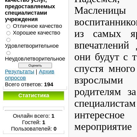
качество услуг,
предоставляемых
Масленицы
специалистами
воспитаннико
учреждения
Отличное качество
из самых я
Хорошее качество
впечатлений 
Удовлетворительное
они будут с 
Неудовлетворительное
спустя много
Результаты
|
Архив
взрослыми 
опросов
Всего ответов:
194
родителям з
Статистика
специалист
интересное
Онлайн всего:
1
Гостей:
1
мероприятие
Пользователей:
0