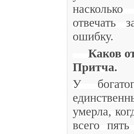
наскольк
отвечать 
ошибку.
Каков от
Притча.
У богато
единственн
умерла, ког
всего пять