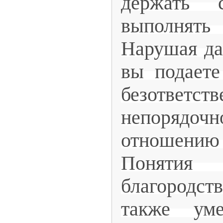
держать 
выполня
Нарушая да
вы подаете
безответст
непоря
отношен
Понятия
благород
также уме