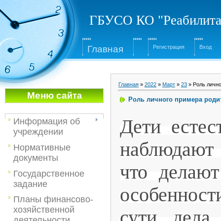
ГБУСО КО "Реабилита
Глав
ная
Регистрация
Вход
Главная
»
2022
»
Март
»
23
» Роль лично
Меню са
йта
Роль личного примера роди
Дети естес
Информация об
учреждении
наблюдают 
Нормативные
документы
что делают
Государственное
задание
особенности
Планы финансово-
хозяйственной
сути дела
деятельности