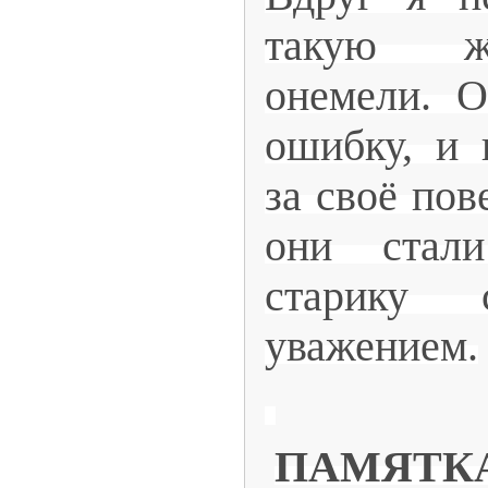
такую ж
онемели. 
ошибку, и 
за своё пов
они стал
старику
уважением.
ПАМЯТК