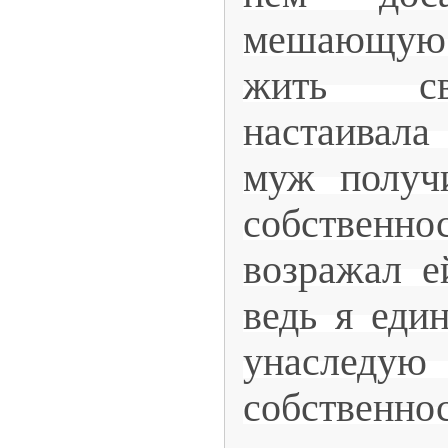
мешающу
жить св
настаивал
муж получ
собстве
возражал е
ведь я еди
унасл
собственнос