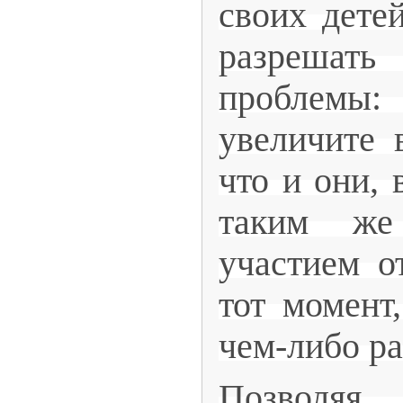
своих дете
разрешат
пробле
увеличите в
что и они, 
таким же
участием о
тот момент,
чем-либо р
Позволяя