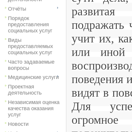
развитая
Отчёты
Порядок
подражать 
предоставления
социальных услуг
учит их, ка
Виды
предоставляемых
или иной 
социальных услуг
Часто задаваемые
воспрои
вопросы
поведения и
Медицинские услуги
Проектная
видят в пов
деятельность
Независимая оценка
Для успе
качества оказания
услуг
огромное 
Новости