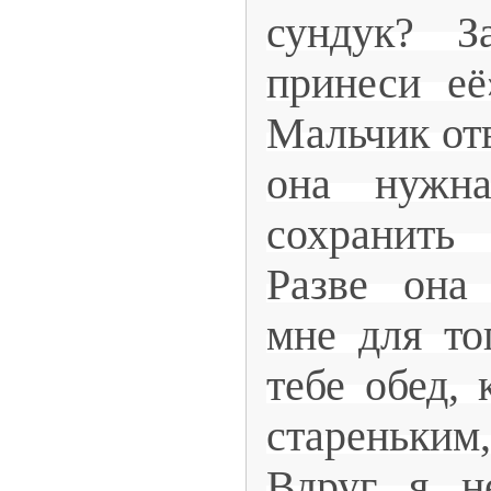
сундук? 
принеси её
Мальчик отв
она нужн
сохранить
Разве она
мне для то
тебе обед, 
стареньки
Вдруг я н