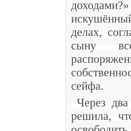
дохода
искушённ
делах, согл
сыну в
распоряжен
собственно
сейфа.
Через два 
решила, чт
освободить