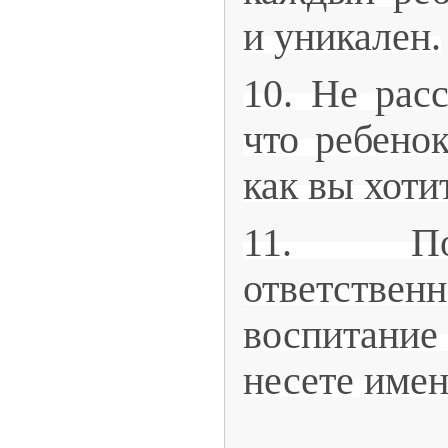
и уникален.
10. Не расс
что ребенок
как вы хоти
11. По
ответст
воспитание
несете име