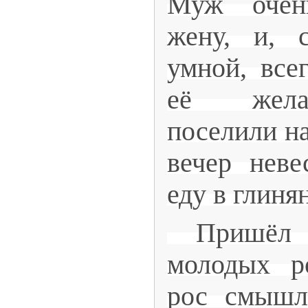
Муж очен
жену, и, 
умной, все
её жела
поселили на
вечер неве
еду в глиня
Пришёл д
молодых р
рос смышл