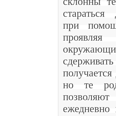
склонны те
стараться 
при помощ
проявляя
окружающ
сдержива
получается 
но те род
позволяю
ежедневно 