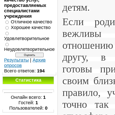
качество услуг,
детям.
предоставляемых
специалистами
учреждения
Если роди
Отличное качество
Хорошее качество
вежливы
Удовлетворительное
отношению 
Неудовлетворительное
другу, в
Результаты
|
Архив
опросов
готовы пр
Всего ответов:
194
своим близк
Статистика
правило, у
Онлайн всего:
1
точно так
Гостей:
1
Пользователей:
0