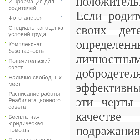
положите
Информация для
родителей
Если родит
Фотогалерея
своих дет
Специальная оценка
условий труда
определен
Комплексная
безопасность
личностны
Попечительский
совет
добродете
Наличие свободных
мест
эффективны
Расписание работы
эти черты
Реабилитационного
совета
качестве
Бесплатная
юридическая
подраж
помощь
Порядок подачи