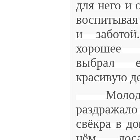
для него и 
воспитывая
и забото
хорошее 
выбрал
красивую д
Молоду
раздража
свёкра в до
нём доса