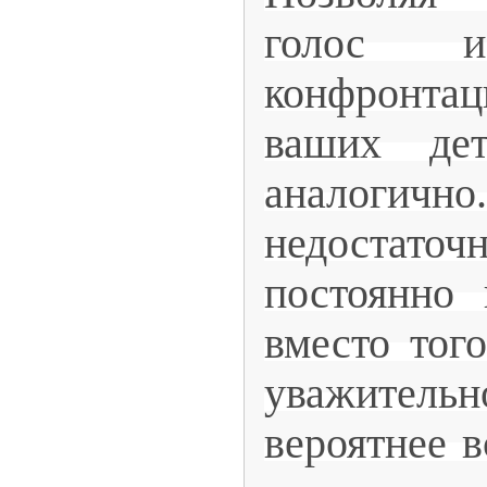
голос 
конфронта
ваших де
аналоги
недостато
постоянно 
вместо тог
уважител
вероятнее в