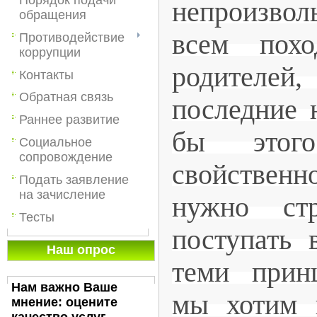
непроизвол
обращения
всем пох
Противодействие
коррупции
родителе
Контакты
Обратная связь
последние 
Раннее развитие
бы этог
Социальное
сопровождение
свойственн
Подать заявление
на зачисление
нужно ст
Тесты
поступать 
Наш опрос
теми прин
Нам важно Ваше
мы хотим 
мнение: оцените