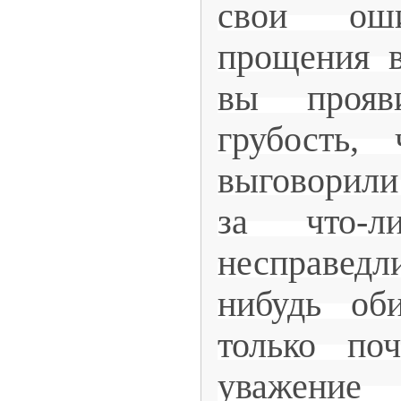
свои оши
прощения в
вы прояв
грубость, 
выговорили
за что-л
несправед
нибудь об
только по
уважени