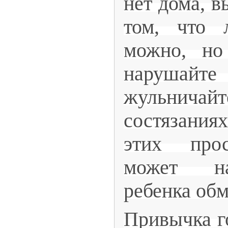
нет дома, в
том, что 
можно, но
нарушайт
жульнича
состязания
этих про
может на
ребенка обм
Привычка г