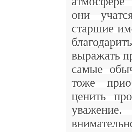
атмосфере 
они учатс
старшие им
благодари
выражать пр
самые обы
тоже прио
ценить пр
уважен
вниматель