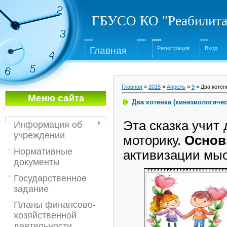
ГБУСО КО "Реабилита
Глав
ная
Регистрация
Вход
Главная
»
2015
»
Апрель
»
9
» Два котен
Меню са
йта
Два котенка (кинезиологичес
Эта сказка учит
Информация об
учреждении
моторику.
Основ
Нормативные
активизации мыс
документы
Государственное
задание
Планы финансово-
хозяйственной
деятельности