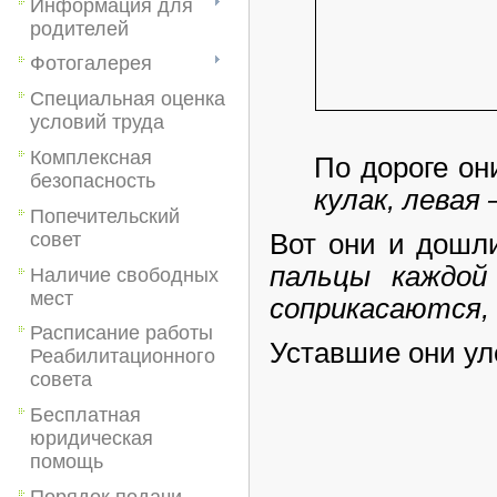
Информация для
родителей
Фотогалерея
Специальная оценка
условий труда
Комплексная
По дороге он
безопасность
кулак, левая
Попечительский
совет
Вот они и дошл
пальцы каждой
Наличие свободных
мест
соприкасаются, 
Расписание работы
Уставшие они уле
Реабилитационного
совета
Бесплатная
юридическая
помощь
Порядок подачи