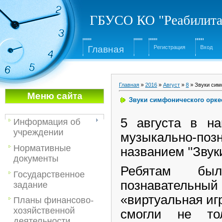
ГБУСО КО "Реабилита
Глав
ная
Регистрация
Вход
Главная
»
2016
»
Август
»
8
» Звуки сим
Меню са
йта
Звуки симфонического орке
5 августа в н
Информация об
учреждении
музыкально-п
Нормативные
названием ''Звук
документы
Ребятам бы
Государственное
познавательный
задание
«виртуальная иг
Планы финансово-
хозяйственной
смогли не то
деятельности