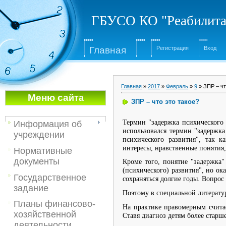
ГБУСО КО "Реабилита
Глав
ная
Регистрация
Вход
Главная
»
2017
»
Февраль
»
9
» ЗПР – чт
Меню са
йта
ЗПР – что это такое?
Термин "задержка психического 
Информация об
использовался термин "задержка
учреждении
психического развития", так к
интересы, нравственные понятия, 
Нормативные
документы
Кроме того, понятие "задержка"
(психического) развития", но ок
Государственное
сохраняться долгие годы. Вопрос 
задание
Поэтому в специальной литерату
Планы финансово-
На практике правомерным считае
хозяйственной
Ставя диагноз детям более старш
деятельности