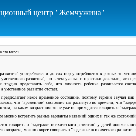
ционный центр "Жемчужина"
о это такое?
развития" употреблялся и до сих пор употребляется в разных значения
 умственного развития", но затем ученые и практики доказали, что цел
ак трудно представить себе, что личность ребенка развивается соотв
а умственное развитие отстает.
 предполагает некое временное состояние, поэтому термин звучал как
азалось, что "временное" состояние так растянуто во времени, что "заде
о том, на каком возрастном этапе уже не приходится говорить о "задержк
ре можно встретить разные варианты названий одних и тех же состояний
тся говорить о "задержке психического развития" у детей дошкольног
его возраста, можно скорее говорить о "задержке психического развития