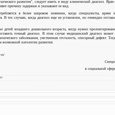
ихического развития", следует иметь в виду клинический диагноз. Врач
ляют причину задержки и указывают ее вид.
требляется в более широком значении, когда специалисты, врачи и
я. В тех случаях, когда диагноз еще не установлен, но очевидно отстава
ике детей младшего дошкольного возраста, когда нужно пролонгирован
поставить точный диагноз. В этом случае медицинский диагноз может 
сихического заболевания, умственная отсталость, сенсорный дефект. Тог
ом возможной патологии развития.
.ru/
Специ
в социальной сфер
0
/
1