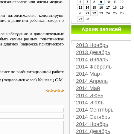
-психоневролог или члены медико-
6
7
8
9
10
11
12
13
14
15
16
17
18
19
20
21
22
23
24
25
26
ли патопсихологи, констатируют
27
28
ние в развитии ребенка, говорят о
Архив записей
ное наблюдение и дополнительные
быть самым разным: генетическое
да диагноз "задержка психического
2013 Ноябрь
2013 Декабрь
2014 Январь
2014 Февраль
алист по реабилитационной работе
2014 Март
е (педагог-психолог) Кошевец С.М.
2014 Апрель
2014 Май
2014 Июнь
2014 Июль
2014 Сентябрь
2014 Октябрь
2014 Ноябрь
2014 Декабрь