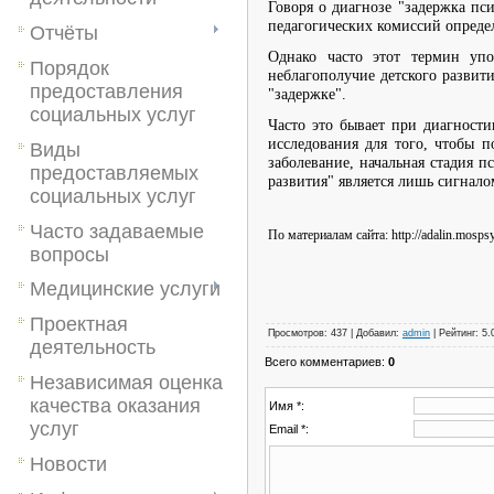
Говоря о диагнозе "задержка пс
педагогических комиссий опреде
Отчёты
Однако часто этот термин упо
Порядок
неблагополучие детского развити
предоставления
"задержке".
социальных услуг
Часто это бывает при диагност
исследования для того, чтобы 
Виды
заболевание, начальная стадия п
предоставляемых
развития" является лишь сигнал
социальных услуг
Часто задаваемые
По материалам сайта: http://adalin.mospsy
вопросы
Медицинские услуги
Проектная
Просмотров
:
437
|
Добавил
:
admin
|
Рейтинг
:
5.
деятельность
Всего комментариев
:
0
Независимая оценка
качества оказания
Имя *:
услуг
Email *:
Новости