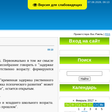
Пятница, 07.08.2026, 06:13
Версия для слабовидящих
Приветствую Вас
Гость
|
RSS
Вход на сайт
09:10
Поиск
х. Первоначально в том же смысле
есообразнее говорить о "задержке
етственно возрасту: формируются
 "временная задержка умственного
ржка психического развития" может
Календарь
е", остается открытым.
.
«
Февраль 2017
»
о и младшего школьного возраста.
Пн
Вт
Ср
Чт
Пт
Сб
Вс
 в прошлом".
1
2
3
4
5