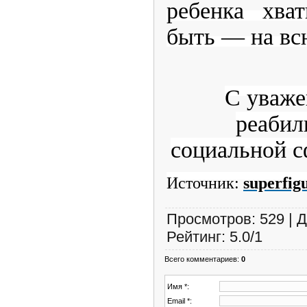
ребенка хва
быть — на вс
С уваже
реабил
социальной с
Источник:
superfig
Просмотров
:
529
|
Д
Рейтинг
:
5.0
/
1
Всего комментариев
:
0
Имя *:
Email *: