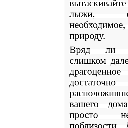
вытаскивай
лыжи, с
необходимо
природу.
Вряд ли с
слишком дале
драгоценно
достаточно
расположивш
вашего дома
просто н
поблизости. 