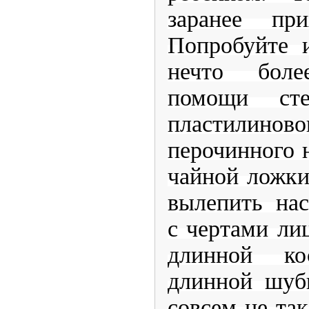
заранее при
Попробуйте и
нечто бол
помощи ст
пластили
перочинного 
чайной ложки
вылепить на
с чертами лиц
длинной ко
длинной шуб
совсем не та