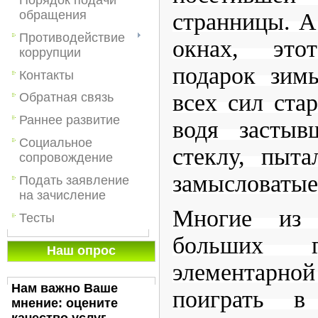
обращения
странницы. А
Противодействие
окнах, это
коррупции
подарок зим
Контакты
всех сил стар
Обратная связь
Раннее развитие
водя застыв
Социальное
стеклу, пыта
сопровождение
замысловатые 
Подать заявление
на зачисление
Многие из
Тесты
больших г
Наш опрос
элементар
Нам важно Ваше
поиграть в
мнение: оцените