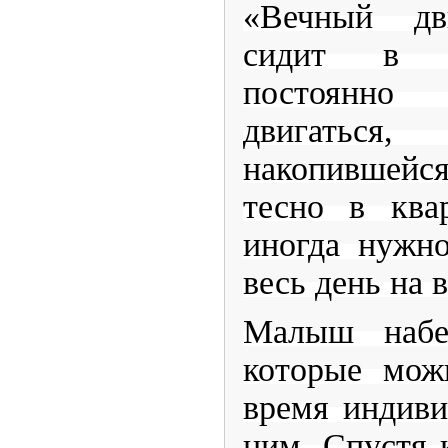
«Вечный дви
сидит в к
постоянно
двигаться
накопившейс
тесно в ква
иногда нужн
весь день на 
Малыш набер
которые мож
время индиви
ним. Спустя к