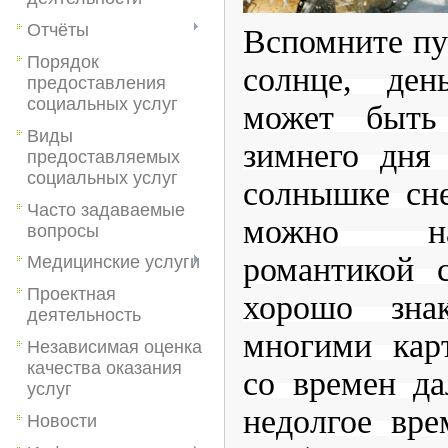
Отчёты
Вспомните пу
Порядок
солнце, ден
предоставления
социальных услуг
может быть
Виды
зимнего дня
предоставляемых
социальных услуг
солнышке сн
Часто задаваемые
можно на
вопросы
романтикой 
Медицинские услуги
Проектная
хорошо зна
деятельность
многими кар
Независимая оценка
качества оказания
со времен да
услуг
недолгое вре
Новости