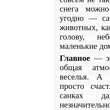
снега можно
угодно — са
животных, ка
голову, неб
маленькие дом
Главное
— эт
общая атмо
веселья. А
просто счаст
санках д
незначите