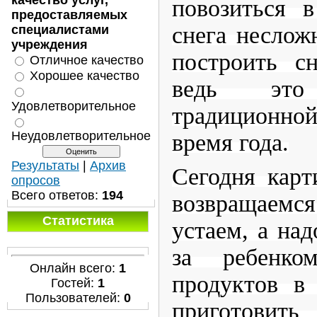
качество услуг,
повозиться в
предоставляемых
снега неслож
специалистами
учреждения
построить с
Отличное качество
Хорошее качество
ведь это
Удовлетворительное
традиционно
Неудовлетворительное
время года.
Результаты
|
Архив
Сегодня карт
опросов
Всего ответов:
194
возвращаемс
Статистика
устаем, а над
за ребенко
Онлайн всего:
1
продуктов в 
Гостей:
1
Пользователей:
0
приготовить