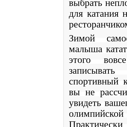
выбрать непло
для катания 
ресторанчико
Зимой само
малыша катат
этого вовс
записыват
спортивный к
вы не рассч
увидеть вашег
олимпийс
Практически