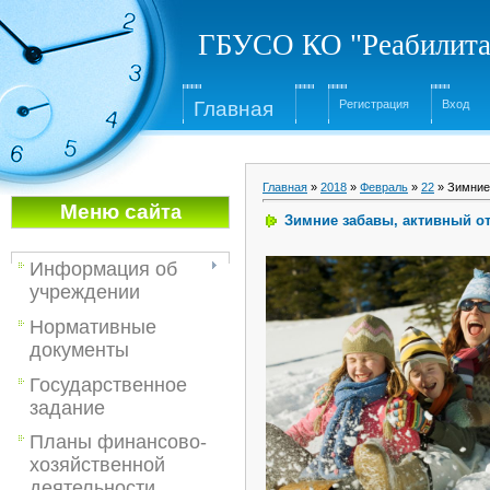
ГБУСО КО "Реабилита
Глав
ная
Регистрация
Вход
Главная
»
2018
»
Февраль
»
22
» Зимние
Меню са
йта
Зимние забавы, активный о
Информация об
учреждении
Нормативные
документы
Государственное
задание
Планы финансово-
хозяйственной
деятельности