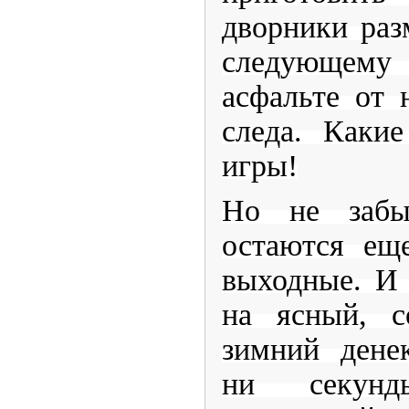
дворники разм
следующему 
асфальте от 
следа. Каки
игры!
Но не забы
остаются ещ
выходные. И
на ясный, с
зимний дене
ни секун