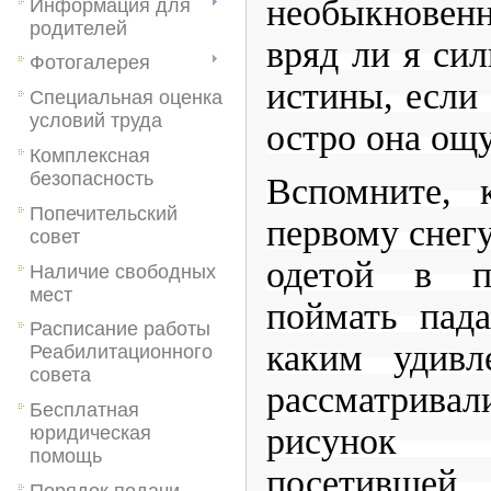
необыкнове
Информация для
родителей
вряд ли я си
Фотогалерея
истины, если 
Специальная оценка
условий труда
остро она ощу
Комплексная
безопасность
Вспомните, 
Попечительский
первому снегу
совет
одетой в п
Наличие свободных
мест
поймать пад
Расписание работы
каким удивл
Реабилитационного
совета
рассматрив
Бесплатная
рисунок 
юридическая
помощь
посетивше
Порядок подачи