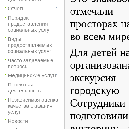
отмечали
Отчёты
Порядок
просторах н
предоставления
социальных услуг
во всем мир
Виды
предоставляемых
Для детей н
социальных услуг
Часто задаваемые
организова
вопросы
экскурс
Медицинские услуги
Проектная
городску
деятельность
Сотрудни
Независимая оценка
качества оказания
услуг
подготов
Новости
викторину 