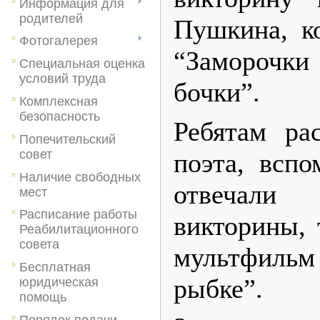
Информация для
родителей
Пушкина, ко
Фотогалерея
“Заморочк
Специальная оценка
условий труда
бочки”.
Комплексная
безопасность
Ребятам ра
Попечительский
совет
поэта, вспо
Наличие свободных
отвечал
мест
Расписание работы
викторины, 
Реабилитационного
совета
мультфил
Бесплатная
рыбке”.
юридическая
помощь
Порядок подачи