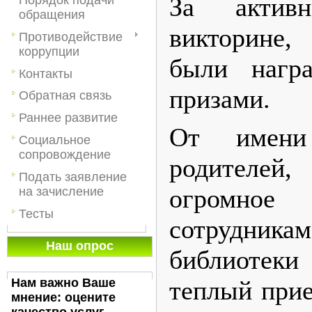
За актив
обращения
викторине
Противодействие
коррупции
были нагр
Контакты
призами.
Обратная связь
Раннее развитие
От имен
Социальное
сопровождение
родителей,
Подать заявление
огромн
на зачисление
Тесты
сотрудн
Наш опрос
библиотеки
теплый прие
Нам важно Ваше
мнение: оцените