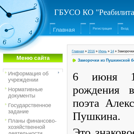
ГБУСО КО "Реабилита
Глав
ная
Регистрация
Вход
Главная
»
2016
»
Июнь
»
14
» Заморочки
Меню са
йта
Заморочки из Пушкинской б
6 июня 1
Информация об
учреждении
рождения в
Нормативные
документы
поэта Алекс
Государственное
задание
Пушкина.
Планы финансово-
хозяйственной
Это знаково
деятельности