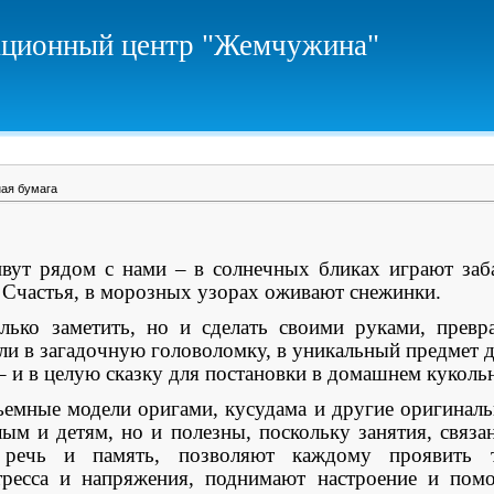
ционный центр "Жемчужина"
ая бумага
вут рядом с нами – в солнечных бликах играют заб
 Счастья, в морозных узорах оживают снежинки.
заметить, но и сделать своими руками, превра
ли в загадочную головоломку, в уникальный предмет 
– и в целую сказку для постановки в домашнем кукольн
ные модели оригами, кусудама и другие оригинальн
лым и детям, но и полезны, поскольку занятия, связа
речь и память, позволяют каждому проявить тв
тресса и напряжения, поднимают настроение и пом