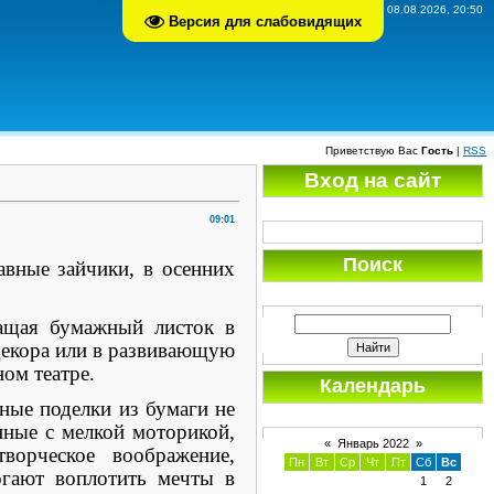
Суббота, 08.08.2026, 20:50
Версия для слабовидящих
Приветствую Вас
Гость
|
RSS
Вход на сайт
09:01
Поиск
авные зайчики, в осенних
щая бумажный листок в
декора или в развивающую
ом театре.
Календарь
ые поделки из бумаги не
нные с мелкой моторикой,
«
Январь 2022
»
орческое воображение,
Пн
Вт
Ср
Чт
Пт
Сб
Вс
огают воплотить мечты в
1
2