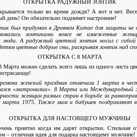
ОТКРЫТКА РАДУЖНЫЙ ЗОНТИК
вается только во время дождя? А вот и нет. Вес
й день! Он обязательно поднимет настроение!
тик был придуман в Древнем Китае для защиты не
ьзовались зонтиками вовсе не изнеженные же
 люди. А радужный цветной зонтик носил с собой 
детям цветные добрые сны, раскрывая зонтик над с
ОТКРЫТКА С 8 МАРТА
рта можно сделать всего лишь из одного листа цве
 потрясающе!
времена женский праздник отмечали 1 марта в чес
ывался «матроналии». 8 Марта или Международный ж
арности женщин разных стран в борьбе за равнопра
с марта 1975. Также мам и бабушек поздравляют в
ОТКРЫТКА ДЛЯ НАСТОЯЩЕГО МУЖЧИНЫ
приятно когда им дарят открытки. Стильная от
ом – отличная идея для подарка настоящему мужчине!