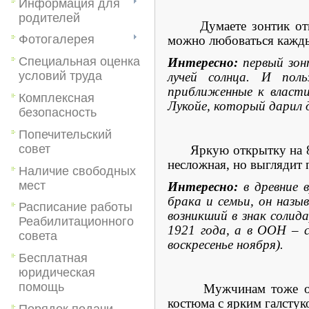
Информация для
родителей
Думаете зонтик откры
Фотогалерея
можно любоваться кажды
Специальная оценка
Интересно:
первый зон
условий труда
лучей солнца. И пол
приближенные к власти
Комплексная
Лукойе, который дарил 
безопасность
Попечительский
совет
Яркую открытку на 8 Ма
несложная, но выглядит
Наличие свободных
мест
Интересно:
в древние 
брака и семьи, он наз
Расписание работы
возникший в знак солид
Реабилитационного
1921 года, а в ООН – 
совета
воскресенье ноября).
Бесплатная
юридическая
помощь
Мужчинам тоже очень 
костюма с ярким галстук
Порядок подачи