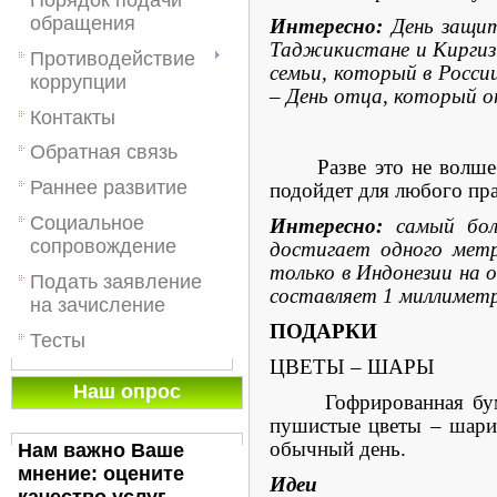
обращения
Интересно:
День защит
Таджикистане и Киргиз
Противодействие
семьи, который в Росси
коррупции
– День отца, который о
Контакты
Обратная связь
Разве это не волшебст
Раннее развитие
подойдет для любого пр
Социальное
Интересно:
самый боль
сопровождение
достигает одного метр
только в Индонезии на 
Подать заявление
составляет 1 миллиметр
на зачисление
ПОДАРКИ
Тесты
ЦВЕТЫ – ШАРЫ
Наш опрос
Гофрированная бумага 
пушистые цветы – шарик
обычный день.
Нам важно Ваше
мнение: оцените
Идеи