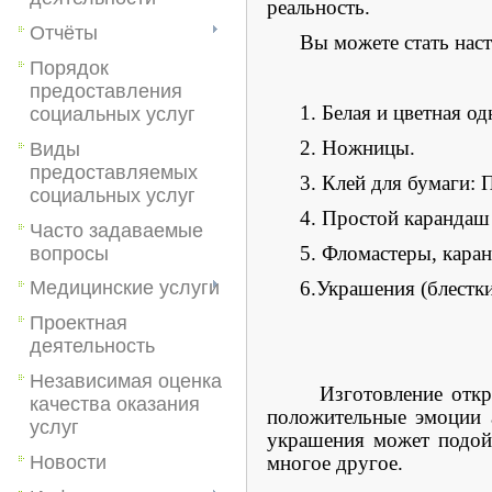
реальность.
Отчёты
Вы можете стать настоя
Порядок
предоставления
1. Белая и цветная одн
социальных услуг
2. Ножницы.
Виды
предоставляемых
3. Клей для бумаги: ПВ
социальных услуг
4. Простой карандаш 
Часто задаваемые
5. Фломастеры, каранд
вопросы
6.Украшения (блестки, п
Медицинские услуги
Проектная
деятельность
Независимая оценка
Изготовление открыток
качества оказания
положительные эмоции 
услуг
украшения может подойт
многое другое.
Новости