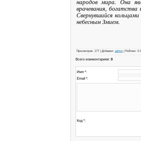
народов мира. Она яв
врачевания, богатства 
Свернувшийся кольцами
небесным Змием.
Просмотров
:
177
|
Добавил
:
admin
|
Рейтинг
:
0.
Всего комментариев
:
0
Имя *:
Email *:
Код *: