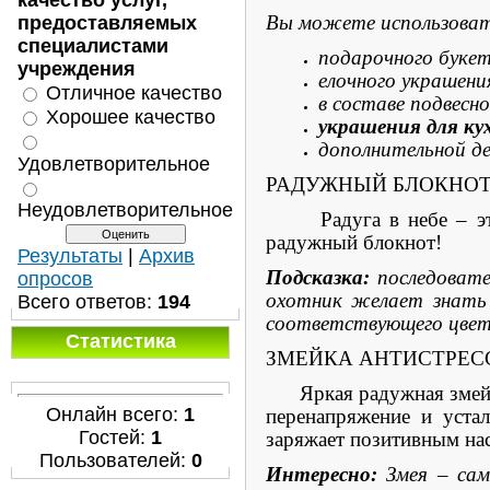
качество услуг,
Вы можете использоват
предоставляемых
специалистами
подарочного букет
учреждения
елочного украшени
Отличное качество
в составе подвесн
Хорошее качество
украшения для ку
дополнительной д
Удовлетворительное
РАДУЖНЫЙ БЛОКНОТ
Неудовлетворительное
Радуга в небе – это в
радужный блокнот!
Результаты
|
Архив
Подсказка:
последовате
опросов
охотник желает знать 
Всего ответов:
194
соответствующего цвета
Статистика
ЗМЕЙКА АНТИСТРЕС
Яркая радужная змейка 
Онлайн всего:
1
перенапряжение и устал
Гостей:
1
заряжает позитивным на
Пользователей:
0
Интересно:
Змея – сам