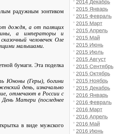
2014 Декабрь
2015 Январь
елым радужным зонтиком
2015 Февраль
2015 Март
 от дождя, а от палящих
2015 Апрель
нщины, а императоры и
2015 Май
сказочный человечек Оле
2015 Июнь
пящими малышами.
2015 Июль
2015 Август
тной бумаги. Эта поделка
2015 Сентябрь
2015 Октябрь
ть Юноны (Геры), богини
2015 Ноябрь
енский день, изначально
2015 Декабрь
вие, отмечают в России с
2016 Январь
 День Матери (последнее
2016 Февраль
2016 Март
2016 Апрель
2016 Май
крытка в виде мужского
2016 Июнь