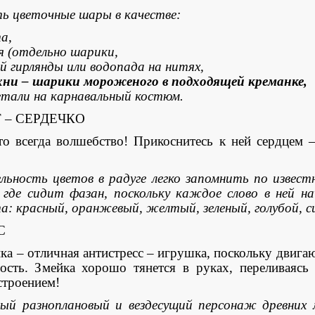
ь цветочные шары в качестве:
а,
я (отдельно шарики,
ой гирлянды или водопада на нитях,
хни – шарики мороженого в подходящей креманке,
етали на карнавальный костюм.
 – СЕРДЕЧКО
сегда волшебство! Прикоснитесь к ней сердцем –
льность цветов в радуге легко запомнить по извес
где сидит фазан, поскольку каждое слово в ней на
: красный, оранжевый, желтый, зеленый, голубой, с
С
– отличная антистресс – игрушка, поскольку двига
ость. Змейка хорошо тянется в руках, переливаясь
строением!
ый разноплановый и вездесущий персонаж древних м