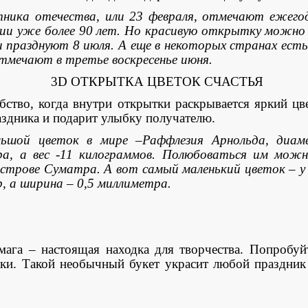
ника отечества, или 23 февраля, отмечают ежегодн
ии уже более 90 лет. Но красивую открытку можно 
и празднуют 8 июля. А еще в некоторых странах ест
тмечают в третье воскресенье июня.
3
D
ОТКРЫТКА ЦВЕТОК СЧАСТЬЯ
во, когда внутри открытки раскрывается яркий цве
аздника и подарит улыбку получателю.
шой цветок в мире –Раффлезия Арнольда, диаме
а, а вес -11 килограммов. Полюбоваться им можно
острове Суматра. А вот самый маленький цветок – у 
, а ширина – 0,5 миллиметра.
– настоящая находка для творчества. Попробуйте
и. Такой необычный букет украсит любой праздник 