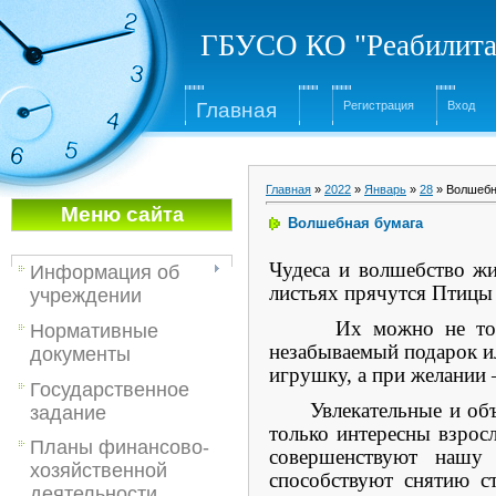
ГБУСО КО "Реабилита
Глав
ная
Регистрация
Вход
Главная
»
2022
»
Январь
»
28
» Волшебн
Меню са
йта
Волшебная бумага
Чудеса и волшебство жи
Информация об
листьях прячутся Птицы
учреждении
Их можно не только 
Нормативные
незабываемый подарок и
документы
игрушку, а при желании 
Государственное
Увлекательные и объем
задание
только интересны взрос
Планы финансово-
совершенствуют нашу 
хозяйственной
способствуют снятию с
деятельности