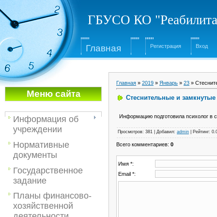
ГБУСО КО "Реабилита
Глав
ная
Регистрация
Вход
Главная
»
2019
»
Январь
»
23
» Стеснит
Меню са
йта
Стеснительные и замкнутые
Информацию подготовила психолог в с
Информация об
учреждении
Просмотров
:
381
|
Добавил
:
admin
|
Рейтинг
:
0.
Нормативные
Всего комментариев
:
0
документы
Имя *:
Государственное
Email *:
задание
Планы финансово-
хозяйственной
деятельности