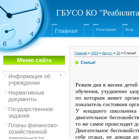
ГБУСО КО "Реабилита
Глав
ная
Регистрация
Вход
Главная
»
2019
»
Август
»
20
» Статья!
Меню са
йта
Статья!
Информация об
учреждении
Режим дня в жизни детей
обучения, ухудшение здо
Нормативные
по которым живет орган
документы
показатель состояния орг
Государственное
У младшего школьника р
задание
двигательное беспокойств
то же самое происходит д
Планы финансово-
Двигательное беспокойс
хозяйственной
себе отдых, не доводя д
деятельности