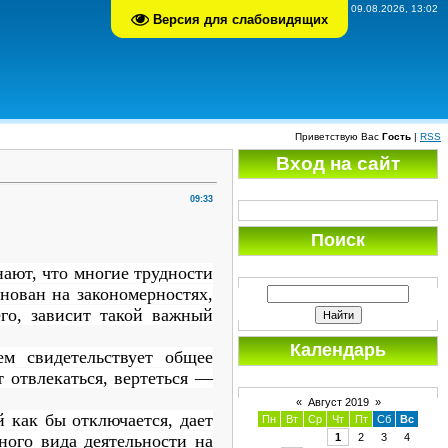
Воскресенье, 09.08.2026, 13:02
Версия для слабовидящих
Приветствую Вас
Гость
|
RSS
Вход на сайт
09:33
Поиск
нают, что многие трудности
нован на закономерностях,
го, зависит такой важный
Календарь
м свидетельствует общее
т отвлекаться, вертеться —
«
Август 2019
»
й как бы отключается, дает
Пн
Вт
Ср
Чт
Пт
Сб
Вс
ного вида деятельности на
1
2
3
4