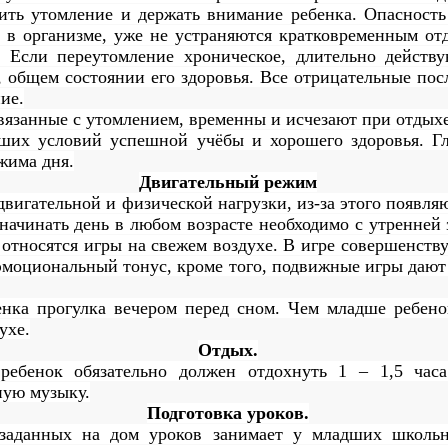
ить утомление и держать внимание ребенка. Опасность
 в организме, уже не устраняются кратковременным о
. Если переутомление хроническое, длительно действу
, общем состоянии его здоровья. Все отрицательные по
ие.
вязанные с утомлением, временны и исчезают при отдыхе
ших условий успешной учёбы и хорошего здоровья.
Г
жима дня.
Двигательный режим
двигательной и физической нагрузки, из-за этого появля
начинать день в любом возрасте необходимо с утренней 
относятся игры на свежем воздухе. В игре совершенств
 эмоциональный тонус, кроме того, подвижные игры даю
нка прогулка вечером перед сном.
Ч
ем младше ребено
ухе
.
Отдых.
ебенок обязательно должен отдохнуть 1 – 1,5 часа
ную музыку.
Подготовка уроков.
заданных на дом уроков занимает у младших школьн