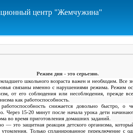
ционный центр "Жемчужина"
Режим дня - это серьезно.
 младшего школьного возраста важен и необходим.
В
се з
ровья связаны именно с нарушениями режима.
Режим ос
изм, от его соблюдения или несоблюдения, прежде все
анизма как работоспособность.
аботоспособность снижается довольно быстро, о че
о. Через 15-20 минут после начала урока дети начинаю
ома во время приготовления домашних заданий.
тво —
это
защитная реакция детского организма, которы
о утомления. Только спланированное переключение с од