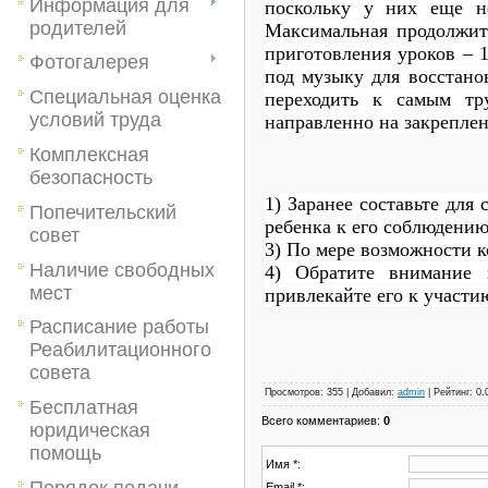
Информация для
поскольку у них еще не
родителей
Максимальная продолжит
приготовления уроков – 
Фотогалерея
под музыку для восстано
Специальная оценка
переходить к самым тр
условий труда
направленно на закрепле
Комплексная
безопасность
1) Заранее составьте для
Попечительский
ребенка к его соблюдению
совет
3) По мере возможности к
Наличие свободных
4) Обратите внимание 
мест
привлекайте его к участи
Расписание работы
Реабилитационного
совета
Просмотров
:
355
|
Добавил
:
admin
|
Рейтинг
:
0.
Бесплатная
Всего комментариев
:
0
юридическая
помощь
Имя *:
Порядок подачи
Email *: