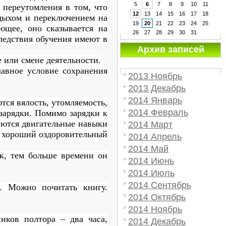
5
6
7
8
9
10
11
 переутомления в том, что
12
13
14
15
16
17
18
тдыхом и переключением на
19
20
21
22
23
24
25
ющее, оно сказывается на
26
27
28
29
30
31
следствия обучения имеют в
Архив записей
 или смене деятельности.
лавное
условие
сохранения
2013 Ноябрь
2013 Декабрь
2014 Январь
ются вялость, утомляемость,
2014 Февраль
зарядки
.
Помимо зарядки к
уются двигательные навыки
2014 Март
т хороший оздоровительный
2014 Апрель
2014 Май
к, тем больше времени он
2014 Июнь
2014 Июль
2014 Сентябрь
. Можно почитать книгу.
2014 Октябрь
2014 Ноябрь
иков полтора – два часа,
2014 Декабрь