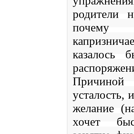
упражнен
родители н
почем
капризничае
казалось б
распоряже
Причиной
усталость, 
желание (н
хочет быс