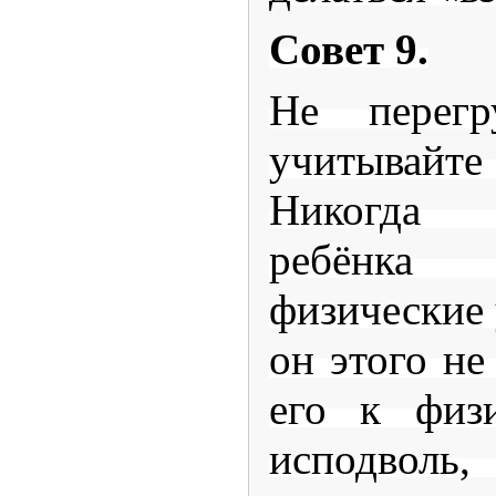
Совет 9.
Не перегр
учитывайт
Никогда 
ребёнк
физические 
он этого не
его к физи
исподвол