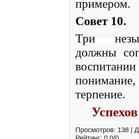
примером.
Совет 10.
Три незы
должны соп
воспита
пониман
терпение.
Успехов
Просмотров
:
138
|
Д
Рейтинг
:
0.0
/
0