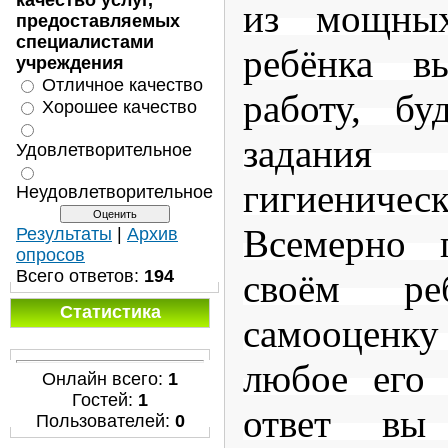
качество услуг,
из мощны
предоставляемых
специалистами
ребёнка в
учреждения
Отличное качество
работу, б
Хорошее качество
задания 
Удовлетворительное
гигиеничес
Неудовлетворительное
Всемерно 
Результаты
|
Архив
опросов
Всего ответов:
194
своём ре
Статистика
самооцен
любое его 
Онлайн всего:
1
Гостей:
1
ответ вы
Пользователей:
0