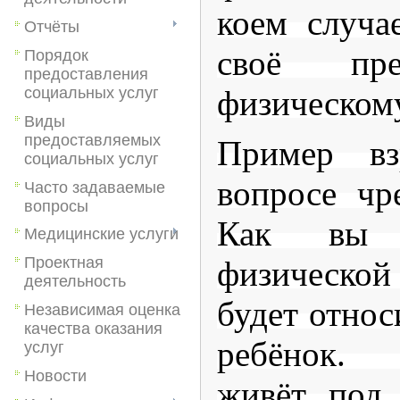
коем случа
Отчёты
своё пре
Порядок
предоставления
социальных услуг
физическом
Виды
предоставляемых
Пример в
социальных услуг
вопросе чр
Часто задаваемые
вопросы
Как вы 
Медицинские услуги
Проектная
физическо
деятельность
будет относ
Независимая оценка
качества оказания
ребёнок.
услуг
Новости
живёт под 