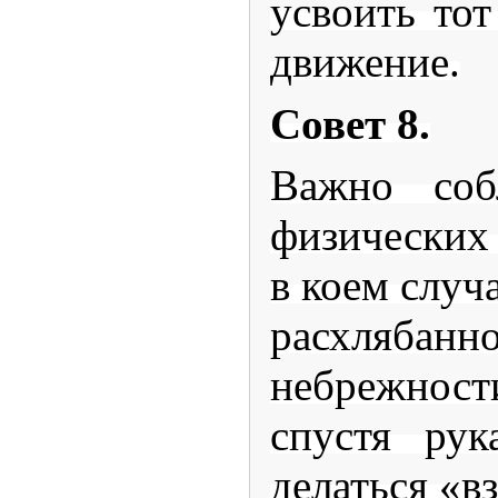
усвоить тот
движение.
Совет 8.
Важно соб
физических
в коем случ
расхлябанно
небрежнос
спустя рук
делаться «в