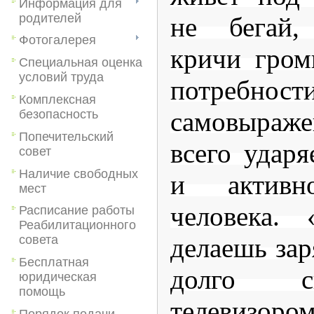
Информация для
родителей
не бегай
Фотогалерея
кричи гром
Специальная оценка
условий труда
потре
Комплексная
самовыра
безопасность
Попечительский
всего ударя
совет
Наличие свободных
и активн
мест
человека.
Расписание работы
Реабилитационного
делаешь зар
совета
Бесплатная
долго с
юридическая
помощь
телевизор
Порядок подачи