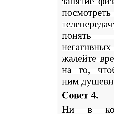
занятие физ
посмотре
телепередач
понять 
негативн
жалейте вр
на то, что
ним душевн
Совет 4.
Ни в ко