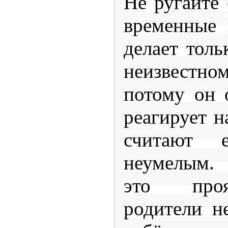
Не ругайте 
временные 
делает толь
неизвестном
потому он 
реагирует н
считают 
неумелым.
это проя
родители не