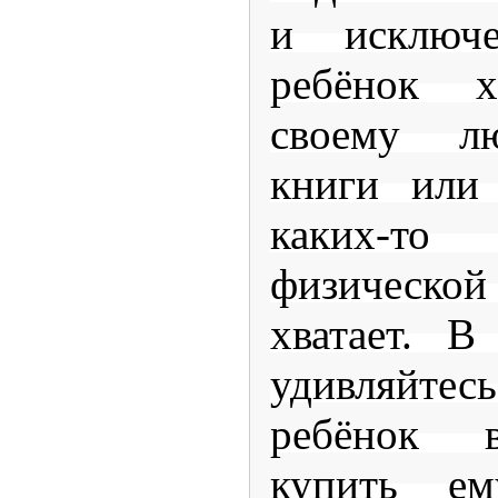
и исключе
ребёнок х
своему л
книги или
каких-то к
физическо
хватает. В
удивляйт
ребёнок 
купить е