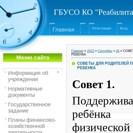
ГБУСО КО "Реабилита
Глав
ная
Регистрация
Вход
Главная
»
2022
»
Сентябрь
»
26
» СОВЕ
РЕБЕНКА
Меню са
йта
СОВЕТЫ ДЛЯ РОДИТЕЛЕЙ 
РЕБЕНКА
Информация об
учреждении
Совет 1.
Нормативные
документы
Поддержи
Государственное
ребёнка
задание
Планы финансово-
физической
хозяйственной
деятельности