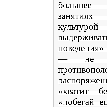
большее 
занятия
культуро
выдерживат
поведения»
— не д
противопо
распоряж
«хватит б
«побегай е