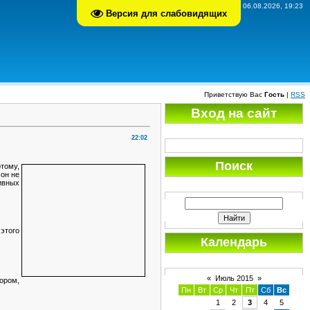
Четверг, 06.08.2026, 19:23
Версия для слабовидящих
Приветствую Вас
Гость
|
RSS
Вход на сайт
22:02
Поиск
тому,
 он не
ивных
этого
Календарь
«
Июль 2015
»
ором,
Пн
Вт
Ср
Чт
Пт
Сб
Вс
1
2
3
4
5