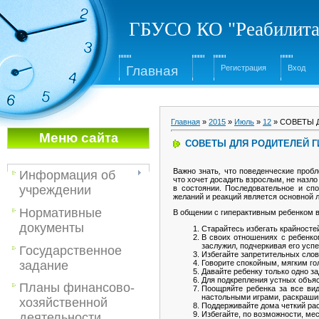
ГБУСО КО "Реабилита
Глав
ная
Регистрация
Вход
Главная
»
2015
»
Июль
»
12
» СОВЕТЫ Д
Меню са
йта
СОВЕТЫ ДЛЯ РОДИТЕЛЕЙ ГИ
Важно знать
,
что поведенческие пробл
Информация об
что хочет досадить взрослым, не назло
учреждении
в состоянии. Последовательное и сп
желаний и реакций является основной л
Нормативные
В общении с гиперактивным ребенком 
документы
Старайтесь избегать крайностей
В своих отношениях с ребенком
заслужил, подчеркивая его успе
Государственное
Избегайте запретительных слов
задание
Говорите спокойным, мягким го
Давайте ребенку только одно за
Для подкрепления устных объя
Планы финансово-
Поощряйте ребенка за все вид
настольными играми, раскраши
хозяйственной
Поддерживайте дома четкий рас
Избегайте, по возможности, мес
деятельности