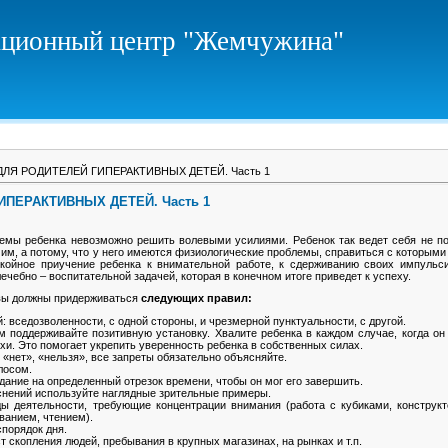
ционный центр "Жемчужина"
ЛЯ РОДИТЕЛЕЙ ГИПЕРАКТИВНЫХ ДЕТЕЙ. Часть 1
ПЕРАКТИВНЫХ ДЕТЕЙ. Часть 1
емы ребенка невозможно решить волевыми усилиями. Ребенок так ведет себя не по
 им, а потому, что у него имеются физиологические проблемы, справиться с которыми
окойное приучение ребенка к внимательной работе, к сдерживанию своих импульс
ечебно – воспитательной задачей, которая в конечном итоге приведет к успеху.
вы должны придерживаться
следующих правил:
: вседозволенности, с одной стороны, и чрезмерной пунктуальности, с другой.
 поддерживайте позитивную установку. Хвалите ребенка в каждом случае, когда он 
хи. Это помогает укрепить уверенность ребенка в собственных силах.
 «нет», «нельзя», все запреты обязательно объясняйте.
лосом.
дание на определенный отрезок времени, чтобы он мог его завершить.
снений используйте наглядные зрительные примеры.
ы деятельности, требующие концентрации внимания (работа с кубиками, конструкт
ванием, чтением).
порядок дня.
т скопления людей, пребывания в крупных магазинах, на рынках и т.п.