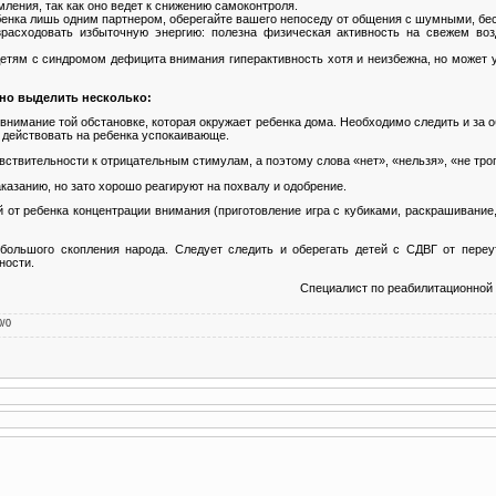
ления, так как оно ведет к снижению самоконтроля.
бенка лишь одним партнером, оберегайте вашего непоседу от общения с шумными, бе
зрасходовать избыточную энергию: полезна физическая активность на свежем воз
детям с синдромом дефицита внимания гиперактивность хотя и неизбежна, но может
но выделить несколько:
внимание той обстановке, которая окружает ребенка дома. Необходимо следить и за
 действовать на ребенка успокаивающе.
вствительности к отрицательным стимулам, а поэтому слова «нет», «нельзя», «не трог
казанию, но зато хорошо реагируют на похвалу и одобрение.
 от ребенка концентрации внимания (приготовление игра с кубиками, раскрашивание, 
большого скопления народа. Следует следить и оберегать детей с СДВГ от переут
ности.
Специалист по реабилитационной 
0
/
0