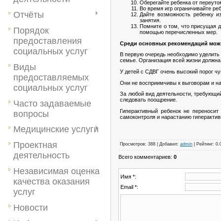
Оберегайте ребенка от переутом
Во время игр ограничивайте ре
Отчёты
Дайте возможность ребенку и
занятия.
Помните о том, что присущая 
Порядок
помощью перечисленных мер.
предоставления
Среди основных рекомендаций мож
социальных услуг
В первую очередь необходимо уделить 
семье. Организация всей жизни должна
Виды
У детей с СДВГ очень высокий порог чу
предоставляемых
Они не восприимчивы к выговорам и на
социальных услуг
За любой вид деятельности, требующий
следовать поощрение.
Часто задаваемые
Гиперактивный ребенок не переносит 
вопросы
самоконтроля и нарастанию гиперактив
Медицинские услуги
Проектная
Просмотров
:
388
|
Добавил
:
admin
|
Рейтинг
:
0.
деятельность
Всего комментариев
:
0
Независимая оценка
Имя *:
качества оказания
Email *:
услуг
Новости