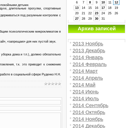
6
7
8
9
10
11
12
спокойными детьми.
13
14
15
16
17
18
19
духе, длительные прогулки, спортивные
20
21
22
23
24
25
26
 удерживаться под разумным контролем с
27
28
29
30
31
Архив записей
 общим психологическим микроклиматом в
ай», «запрещаю» для них пустой звук.
2013 Ноябрь
2013 Декабрь
уборка дома и т.п.), должно обязательно
2014 Январь
2014 Февраль
омления, т.к. это приводит к снижению
2014 Март
работе в социальной сфере Руденко Н.Н.
2014 Апрель
2014 Май
2014 Июнь
2014 Июль
2014 Сентябрь
2014 Октябрь
2014 Ноябрь
2014 Декабрь