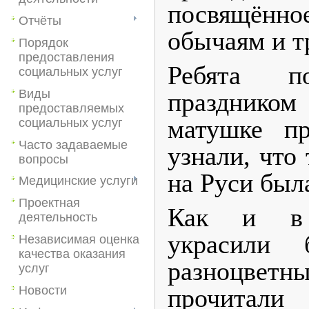
посвящён
Отчёты
обычаям и т
Порядок
предоставления
Ребята п
социальных услуг
Виды
праздник
предоставляемых
матушке пр
социальных услуг
Часто задаваемые
узнали, что
вопросы
на Руси была
Медицинские услуги
Проектная
Как и в 
деятельность
украсили 
Независимая оценка
качества оказания
разноцве
услуг
прочит
Новости