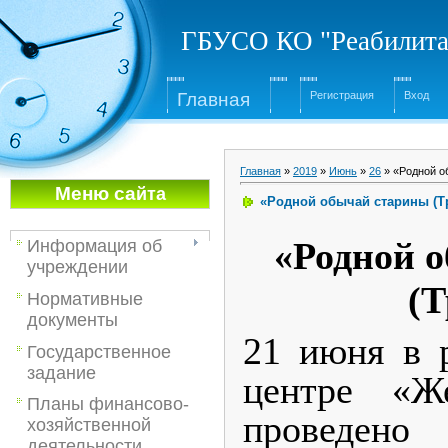
ГБУСО КО "Реабилита
Глав
ная
Регистрация
Вход
Главная
»
2019
»
Июнь
»
26
» «Родной о
Меню са
йта
«Родной обычай старины (Т
«Родной 
Информация об
учреждении
(Т
Нормативные
документы
21 июня в 
Государственное
задание
центре «Ж
Планы финансово-
проведен
хозяйственной
деятельности