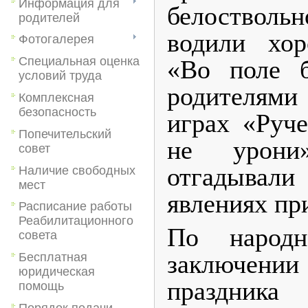
Информация для
белоствол
родителей
водили хо
Фотогалерея
Специальная оценка
«Во поле б
условий труда
родителями
Комплексная
безопасность
играх «Руче
Попечительский
не урони»
совет
отгадыва
Наличие свободных
мест
явлениях пр
Расписание работы
Реабилитационного
По народ
совета
заключени
Бесплатная
юридическая
праздник
помощь
Порядок подачи