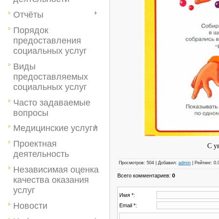
Отчёты
Порядок
предоставления
социальных услуг
Виды
предоставляемых
социальных услуг
Часто задаваемые
вопросы
Медицинские услуги
Проектная
С у
деятельность
Просмотров
:
504
|
Добавил
:
admin
|
Рейтинг
:
0.
Независимая оценка
Всего комментариев
:
0
качества оказания
услуг
Имя *:
Новости
Email *: