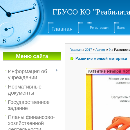
ГБУСО КО "Реабилита
Глав
ная
Регистрация
Вход
Главная
»
2017
»
Август
»
9
» Развитие 
Меню са
йта
Развитие мелкой моторики
Информация об
учреждении
Нормативные
документы
Государственное
задание
Планы финансово-
хозяйственной
деятельности