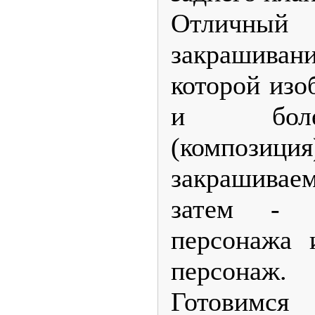
Отличны
закрашива
которой изо
и боле
(компози
закрашива
затем - 
персонажа 
персонаж.
Готовимс