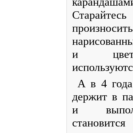
карандаша
Старай
произнос
нарисова
и цвет
используютс
А в 4 года
держит в па
и выпол
станов