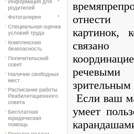
Информация для
времяпрепр
родителей
отнести 
Фотогалерея
Специальная оценка
картинок, 
условий труда
связано
Комплексная
безопасность
координац
Попечительский
совет
речевым
Наличие свободных
мест
зрительны
Расписание работы
Если ваш м
Реабилитационного
совета
умеет польз
Бесплатная
юридическая
карандаша
помощь
Порядок подачи