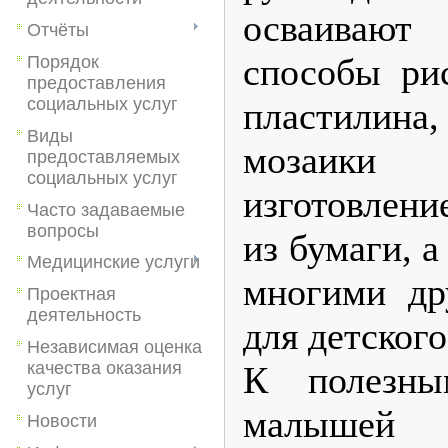
осваив
Отчёты
способы рис
Порядок
предоставления
социальных услуг
пластилин
Виды
мозаик
предоставляемых
социальных услуг
изготовлени
Часто задаваемые
вопросы
из бумаги, 
Медицинские услуги
многими др
Проектная
деятельность
для детског
Независимая оценка
качества оказания
К полезны
услуг
малыше
Новости