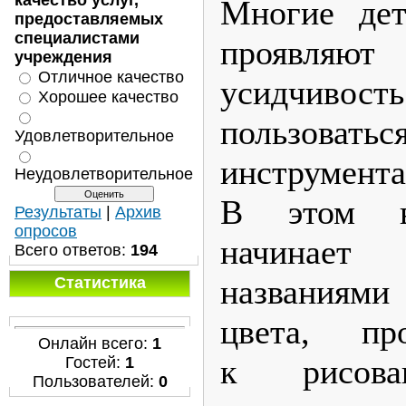
качество услуг,
Многие де
предоставляемых
специалистами
проявл
учреждения
Отличное качество
усидчив
Хорошее качество
пользова
Удовлетворительное
инструмента
Неудовлетворительное
В этом в
Результаты
|
Архив
опросов
начинает
Всего ответов:
194
названиями
Статистика
цвета, пр
Онлайн всего:
1
к рисова
Гостей:
1
Пользователей:
0