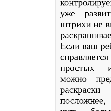
контролир
уже развит
штрихи не в
раскрашив
Если ваш ре
справляется
простых и
можно пре
раскрас
посложнее, 