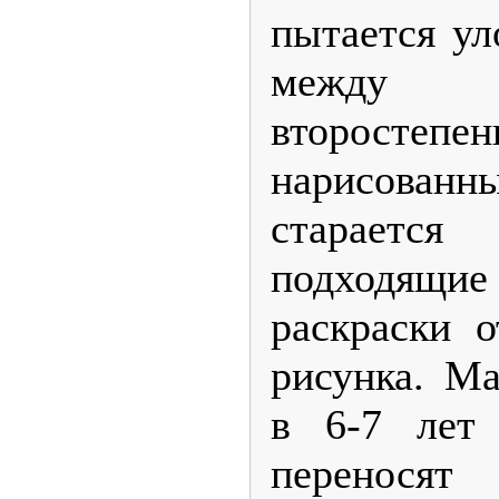
пытается ул
между 
второстепе
нарисованн
старается
подходящ
раскраски о
рисунка. Ма
в 6-7 лет 
перенося