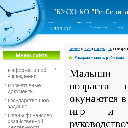
ГБУСО КО "Реабилита
Глав
ная
Регистрация
Вход
Главная
»
2021
»
Ноябрь
»
16
» Раскраш
Меню са
йта
Раскрашиваем с ребенком
Малыши 
Информация об
учреждении
возраста 
Нормативные
документы
окунаются в
Государственное
задание
игр и 
Планы финансово-
руководс
хозяйственной
деятельности