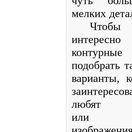
чуть бол
мелких дета
Чтобы р
интересн
контурные 
подобрать т
варианты, 
заинтересов
любят
или ра
изображения