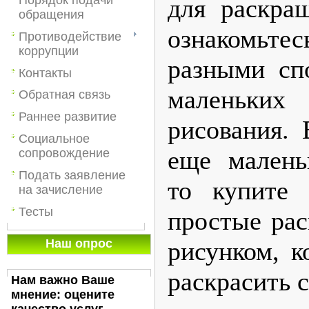
для раскраш
обращения
ознакомьте
Противодействие
коррупции
разными сп
Контакты
маленьких
Обратная связь
Раннее развитие
рисования. 
Социальное
еще маленьк
сопровождение
Подать заявление
то купите 
на зачисление
Тесты
простые рас
рисунком, к
Наш опрос
раскрасить 
Нам важно Ваше
мнение: оцените