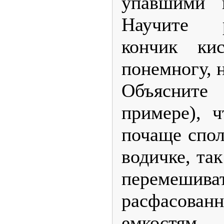
упавшими 
Научите 
кончик ки
понемногу, н
Объясните
примере), ч
почаще спол
водичке, та
перемеши
расфасован
емкостям.