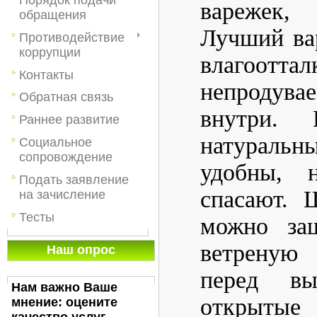
варежек,
обращения
Лучший ва
Противодействие
коррупции
влагоотта
Контакты
непродува
Обратная связь
внутри.
Раннее развитие
натуральны
Социальное
сопровождение
удобны, 
Подать заявление
спасают. 
на зачисление
Тесты
можно за
ветреную
Наш опрос
перед в
Нам важно Ваше
открыты
мнение: оцените