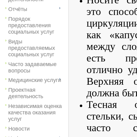
это спосо
Отчёты
Порядок
циркуляции
предоставления
социальных услуг
как «кап
Виды
между сло
предоставляемых
социальных услуг
есть про
Часто задаваемые
отлично у
вопросы
Верхняя о
Медицинские услуги
Проектная
должна бы
деятельность
Тесная о
Независимая оценка
качества оказания
стельки, с
услуг
часто с
Новости