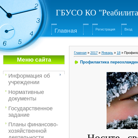
ГБУСО КО "Реабилита
Глав
ная
Регистрация
Вход
Главная
»
2017
»
Январь
»
18
» Профила
Меню са
йта
Профилактика переохлажде
Информация об
учреждении
Нормативные
документы
Государственное
задание
Планы финансово-
хозяйственной
Носите с
деятельности