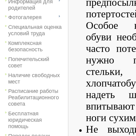
предпосыл
Информация для
родителей
потертост
Фотогалерея
Особое в
Специальная оценка
условий труда
обуви необ
Комплексная
часто пот
безопасность
нужно п
Попечительский
совет
стельк
Наличие свободных
хлопчато
мест
Расписание работы
надеть 
Реабилитационного
впитываю
совета
Бесплатная
ноги сухим
юридическая
помощь
Не выход
Порядок подачи