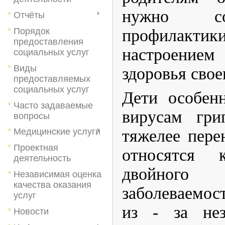
нужно со
Отчёты
профилактик
Порядок
предоставления
настроени
социальных услуг
Виды
здоровья свое
предоставляемых
социальных услуг
Дети особен
Часто задаваемые
вирусам гр
вопросы
тяжелее пере
Медицинские услуги
Проектная
относятся 
деятельность
двойно
Независимая оценка
качества оказания
заболеваемос
услуг
из - за нез
Новости