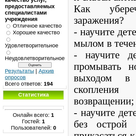
качество услуг,
Как убер
предоставляемых
специалистами
заражения?
учреждения
Отличное качество
- научите дет
Хорошее качество
мылом в течен
Удовлетворительное
- научите д
Неудовлетворительное
промывать н
Результаты
|
Архив
выходом в 
опросов
Всего ответов:
194
скоплени
Статистика
возвращении;
- научите дет
Онлайн всего:
1
Гостей:
1
без острой
Пользователей:
0
прикасаться к