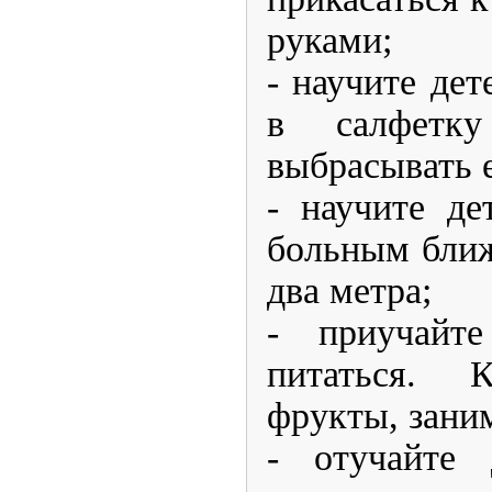
руками;
- научите дет
в салфетк
выбрасывать е
- научите де
больным ближ
два метра;
- приучайте
питаться.
фрукты, зани
- отучайте 