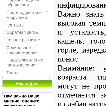
инфицированн
обращения
Важно знать
Противодействие
коррупции
высокая темп
Контакты
и усталость
Обратная связь
кашель, гол
Раннее развитие
Социальное
горле, изред
сопровождение
понос.
Подать заявление
на зачисление
Внимание: 
Тесты
возраста т
Наш опрос
могут не про
отмечается з
Нам важно Ваше
мнение: оцените
и слабая акти