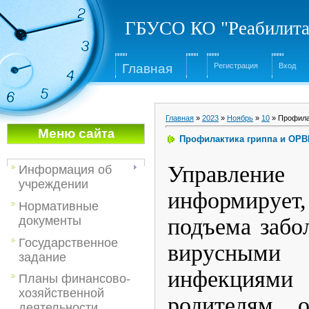
ГБУСО КО "Реабилита
Глав
ная
Регистрация
Вход
Главная
»
2023
»
Ноябрь
»
10
» Профила
Меню са
йта
Профилактика гриппа и ОРВ
Управление 
Информация об
учреждении
информируе
Нормативные
подъема забо
документы
Государственное
вирусными
задание
инфекциями 
Планы финансово-
хозяйственной
родителям 
деятельности