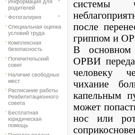
системы 
Информация для
родителей
неблагоприя
Фотогалерея
после перене
Специальная оценка
условий труда
гриппом и О
Комплексная
В основном
безопасность
ОРВИ переда
Попечительский
совет
человеку ч
Наличие свободных
мест
чихание бол
Расписание работы
капельным п
Реабилитационного
совета
может попасть
Бесплатная
нос или рот
юридическая
помощь
соприк
Порядок подачи