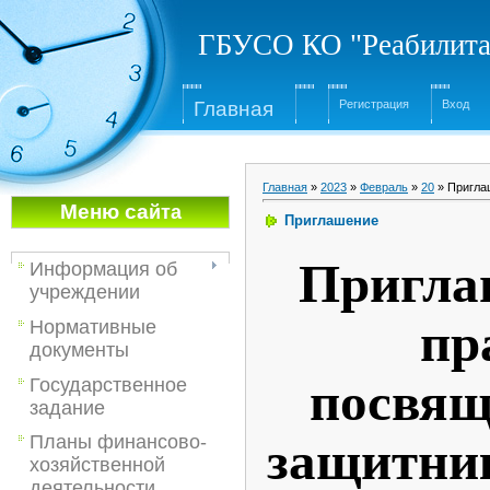
ГБУСО КО "Реабилита
Глав
ная
Регистрация
Вход
Главная
»
2023
»
Февраль
»
20
» Пригла
Меню са
йта
Приглашение
Пригла
Информация об
учреждении
пр
Нормативные
документы
посвя
Государственное
задание
защитник
Планы финансово-
хозяйственной
деятельности