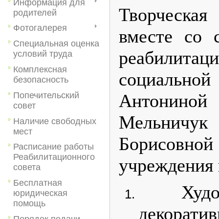
Информация для
Творческа
родителей
Фотогалерея
вместе со 
Специальная оценка
реабилитац
условий труда
Комплексная
социальной
безопасность
Попечительский
Антонино
совет
Мельнич
Наличие свободных
мест
Борисовной
Расписание работы
Реабилитационного
учреждения 
совета
Бесплатная
Худож
юридическая
помощь
декоратив
Порядок подачи