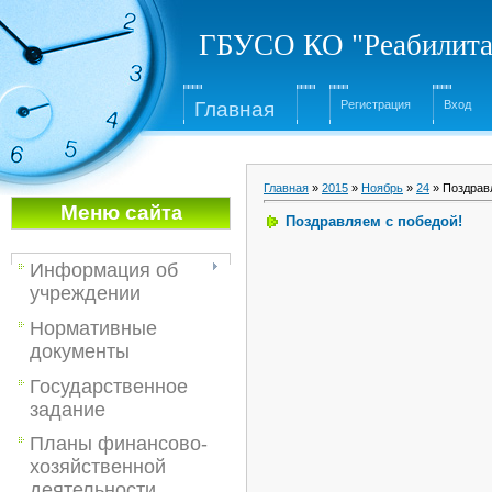
ГБУСО КО "Реабилита
Глав
ная
Регистрация
Вход
Главная
»
2015
»
Ноябрь
»
24
» Поздрав
Меню са
йта
Поздравляем с победой!
Информация об
учреждении
Нормативные
документы
Государственное
задание
Планы финансово-
хозяйственной
деятельности