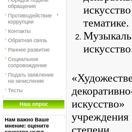
обращения
искусств
Противодействие
тематике.
коррупции
Контакты
Музыкаль
Обратная связь
искусство
Раннее развитие
Социальное
В но
сопровождение
«Худож
Подать заявление
на зачисление
декоративно
Тесты
искусст
Наш опрос
учреждения 
Нам важно Ваше
мнение: оцените
степени.