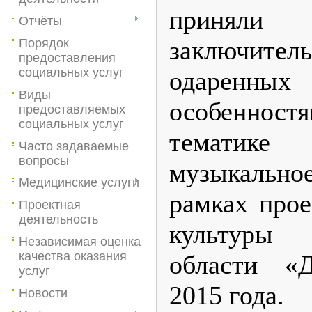
принял
Отчёты
заключите
Порядок
предоставления
социальных услуг
одарен
Виды
особенност
предоставляемых
социальных услуг
тематике
Часто задаваемые
вопросы
музыкальн
Медицинские услуги
рамках прое
Проектная
деятельность
культуры 
Независимая оценка
качества оказания
области «Д
услуг
2015 года.
Новости