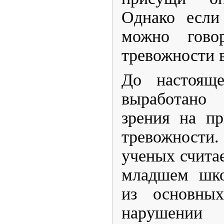
Однако если
можно гово
тревожности в
​До настоящ
выработано 
зрения на п
тревожност
ученых считае
младшем шко
из основны
нарушении д