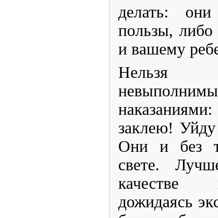
делать: он
пользы, либо
и вашему реб
​Нельзя 
невыполним
наказаниями
заклею! Уйду 
Они и без т
свете. Лучш
качестве 
дожидаясь эк