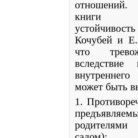
отноше
книги «
устойчивос
Кочубей и Е.
что тревож
вследствие
внутреннего
может быть в
1. ​Противор
предъявляем
родителями
садом);