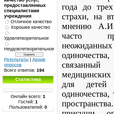
качество услуг,
года до тре
предоставляемых
специалистами
страхи, на в
учреждения
Отличное качество
мнению А.И.
Хорошее качество
часто пр
Удовлетворительное
неожиданн
Неудовлетворительное
одиночест
Результаты
|
Архив
связанны
опросов
Всего ответов:
194
медицинских р
Статистика
для детей 
одиночества,
Онлайн всего:
1
пространств
Гостей:
1
Пользователей:
0
присущи оп