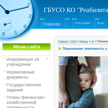
ГБУСО КО "Реабилита
Глав
ная
Регистрация
Вход
Главная
»
2018
»
Апрель
»
16
» Повышен
Меню са
йта
Повышенная тревожность у 
Информация об
учреждении
Нормативные
документы
Государственное
задание
Планы финансово-
хозяйственной
деятельности