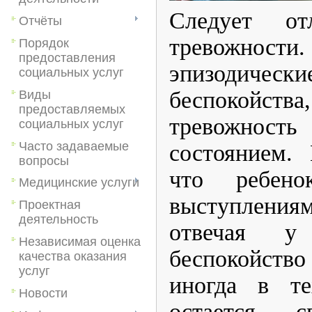
​Следует о
Отчёты
тревожности
Порядок
предоставления
эпизодиче
социальных услуг
беспокойства,
Виды
предоставляемых
тревожность
социальных услуг
Часто задаваемые
состоянием. 
вопросы
что ребено
Медицинские услуги
выступления
Проектная
деятельность
отвечая 
Независимая оценка
беспокойство 
качества оказания
услуг
иногда в т
Новости
остается 