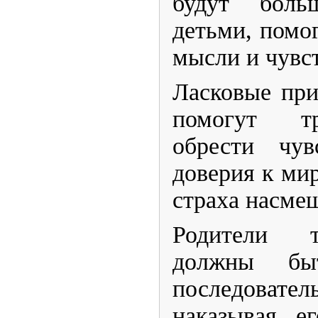
будут боль
детьми, помо
мысли и чувс
​Ласковые пр
помогут т
обрести чув
доверия к мир
страха насмеш
​Родители 
должны бы
последова
наказывая е