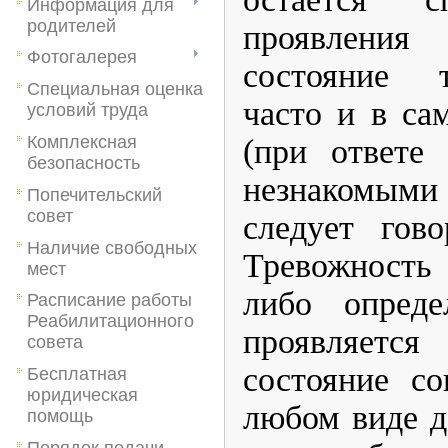
Информация для
родителей
проявления
Фотогалерея
состояние т
Специальная оценка
часто и в са
условий труда
Комплексная
(при ответе
безопасность
незнакомыми в
Попечительский
совет
следует гов
Наличие свободных
Тревожность
мест
либо опреде
Расписание работы
Реабилитационного
проявляется
совета
состояние со
Бесплатная
юридическая
любом виде д
помощь
Порядок подачи