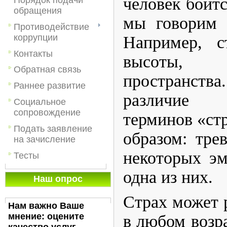
человек боитс
обращения
мы говорим 
Противодействие
коррупции
Например, с
Контакты
высоты, с
Обратная связь
пространства
Раннее развитие
различие
Социальное
сопровождение
терминов «стр
Подать заявление
образом: тре
на зачисление
некоторых эм
Тесты
одна из них.
Наш опрос
​Страх может 
Нам важно Ваше
мнение: оцените
в любом возра