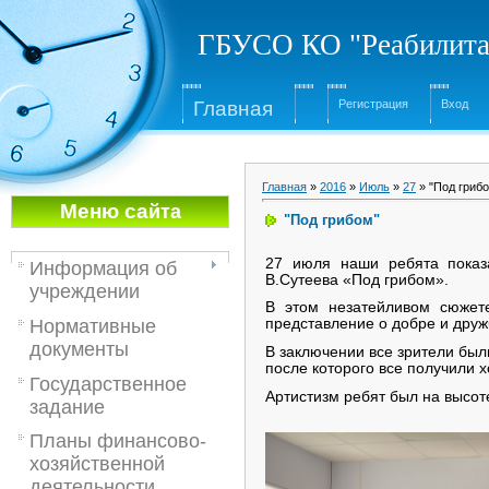
ГБУСО КО "Реабилита
Глав
ная
Регистрация
Вход
Главная
»
2016
»
Июль
»
27
» "Под гриб
Меню са
йта
"Под грибом"
27 июля наши ребята показа
Информация об
В.Сутеева «Под грибом».
учреждении
В этом незатейливом сюжет
Нормативные
представление о добре и друж
документы
В заключении все зрители был
после которого все получили 
Государственное
Артистизм ребят был на высот
задание
Планы финансово-
хозяйственной
деятельности