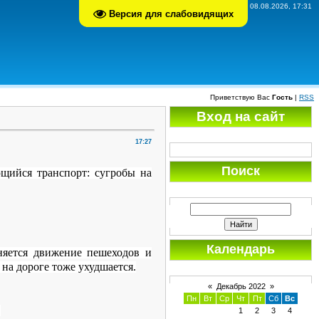
Суббота, 08.08.2026, 17:31
Версия для слабовидящих
Приветствую Вас
Гость
|
RSS
Вход на сайт
17:27
Поиск
щийся транспорт: сугробы на
Календарь
дняется движение пешеходов и
 на дороге тоже ухудшается.
«
Декабрь 2022
»
Пн
Вт
Ср
Чт
Пт
Сб
Вс
.
1
2
3
4