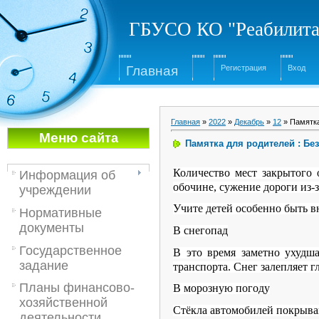
ГБУСО КО "Реабилита
Глав
ная
Регистрация
Вход
Главная
»
2022
»
Декабрь
»
12
» Памятка
Меню са
йта
Памятка для родителей : Бе
Количество мест закрытого
Информация об
обочине, сужение дороги из-
учреждении
Учите детей особенно быть 
Нормативные
документы
В снегопад
Государственное
В это время заметно ухудша
задание
транспорта. Снег залепляет г
Планы финансово-
В морозную погоду
хозяйственной
Стёкла автомобилей покрываю
деятельности