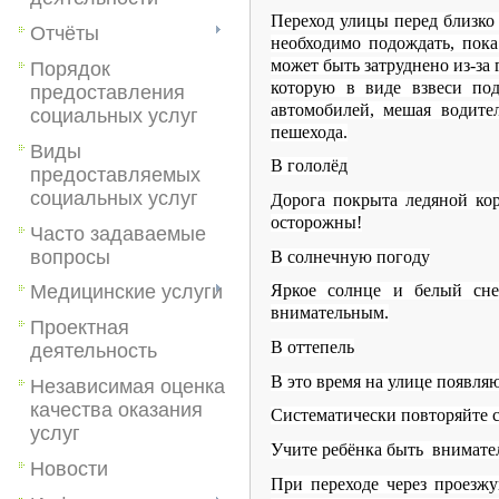
Переход улицы перед близко 
Отчёты
необходимо подождать, пока
может быть затруднено из-за
Порядок
которую в виде взвеси под
предоставления
автомобилей, мешая водите
социальных услуг
пешехода.
Виды
В гололёд
предоставляемых
социальных услуг
Дорога покрыта ледяной кор
осторожны!
Часто задаваемые
вопросы
В солнечную погоду
Яркое солнце и белый сне
Медицинские услуги
внимательным.
Проектная
В оттепель
деятельность
В это время на улице появля
Независимая оценка
качества оказания
Систематически повторяйте 
услуг
Учите ребёнка быть внимате
Новости
При переходе через проезж