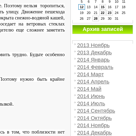
5
6
7
8
9
10
11
е. Поэтому нельзя торопиться,
12
13
14
15
16
17
18
ить улицу. Движение пешехода
19
20
21
22
23
24
25
покрыта снежно-водяной кашей,
26
27
28
29
30
31
оседает на ветровых стеклах
Архив записей
дителю еще сложнее заметить
2013 Ноябрь
2013 Декабрь
вить трудно. Будьте особенно
2014 Январь
2014 Февраль
2014 Март
 Поэтому нужно быть крайне
2014 Апрель
2014 Май
2014 Июнь
2014 Июль
льзкой.
2014 Сентябрь
2014 Октябрь
2014 Ноябрь
сь в том, что поблизости нет
2014 Декабрь