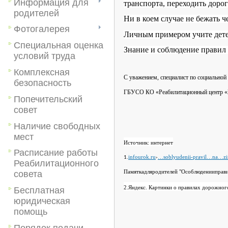
Информация для
транспорта, переходить дорог
родителей
Ни в коем случае не бежать 
Фотогалерея
Личным примером учите дете
Специальная оценка
Знание и соблюдение правил
условий труда
Комплексная
С уважением, специалист по социальной
безопасность
ГБУСО КО «Реабилитационный центр «
Попечительский
совет
Наличие свободных
мест
Источник: интернет
Расписание работы
infourok
.
ru
›
…
soblyudenii
-
pravil
…
na
…
z
1.
Реабилитационного
совета
Памяткадляродителей
"Особлюденииправи
2.
Яндекс. Картинки о правилах дорожног
Бесплатная
юридическая
помощь
Порядок подачи