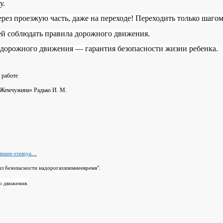
у.
через проезжую часть, даже на переходе! Переходить только шаг
й соблюдать правила дорожного движения.
 дорожного движения — гарантия безопасности жизни ребенка.
 работе
Жемчужина» Радько И. М.
imnee
-
vremya
…
л безопасности надорогахвзимнеевремя".
о движения.