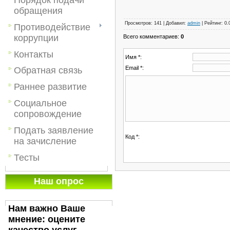
обращения
Просмотров
:
141
|
Добавил
:
admin
|
Рейтинг
:
0.
Противодействие
коррупции
Всего комментариев
:
0
Контакты
Имя *:
Email *:
Обратная связь
Раннее развитие
Социальное
сопровождение
Подать заявление
Код *:
на зачисление
Тесты
Наш опрос
Нам важно Ваше
мнение: оцените