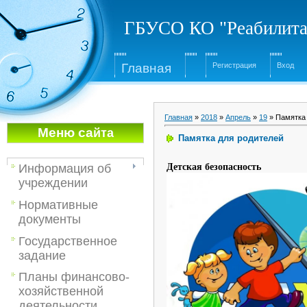
ГБУСО КО "Реабилита
Глав
ная
Регистрация
Вход
Главная
»
2018
»
Апрель
»
19
» Памятка 
Меню са
йта
Памятка для родителей
Детская безопасность
Информация об
учреждении
Нормативные
документы
Государственное
задание
Планы финансово-
хозяйственной
деятельности