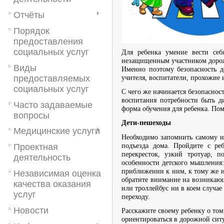
Отчёты
Порядок
предоставления
социальных услуг
Для ребенка умение вести себ
незащищенным участником дорожн
Виды
Именно поэтому безопасность д
предоставляемых
учителя, воспитатели, прохожие 
социальных услуг
С чего же начинается безопаснос
воспитания потребности быть 
Часто задаваемые
форма обучения для ребенка. Пом
вопросы
Дети-пешеходы
Медицинские услуги
Необходимо запомнить самому и 
подъезда дома. Пройдите с ре
Проектная
перекресток, узкий тротуар, 
деятельность
особенности детского мышления:
приближении к ним, к тому же из
Независимая оценка
обратите внимание на возникающ
качества оказания
или троллейбус ни в коем случае
услуг
переходу.
Новости
Расскажите своему ребенку о том
ориентироваться в дорожной сит