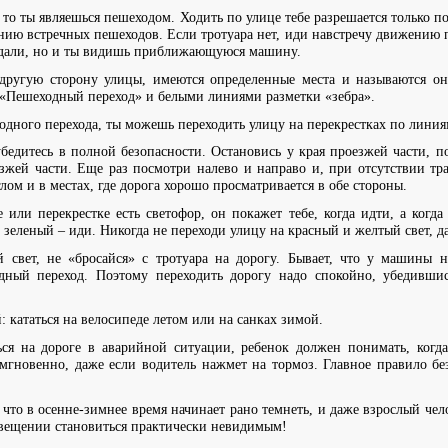
 то ты являешься пешеходом. Ходить по улице тебе разрешается только п
нию встречных пешеходов. Если тротуара нет, иди навстречу движению п
издали, но и ты видишь приближающуюся машину.
 другую сторону улицы, имеются определенные места и называются 
«Пешеходный переход» и белыми линиями разметки «зебра».
одного перехода, ты можешь переходить улицу на перекрестках по линия
бедитесь в полной безопасности. Остановись у края проезжей части, п
жей части. Еще раз посмотри налево и направо и, при отсутствии тра
ом и в местах, где дорога хорошо просматривается в обе стороны.
или перекрестке есть светофор, он покажет тебе, когда идти, а когда
 зеленый – иди. Никогда не переходи улицу на красный и желтый свет, 
ый свет, не «бросайся» с тротуара на дорогу. Бывает, что у машины 
ный переход. Поэтому переходить дорогу надо спокойно, убедившис
: кататься на велосипеде летом или на санках зимой.
ься на дороге в аварийной ситуации, ребенок должен понимать, когда
гновенно, даже если водитель нажмет на тормоз. Главное правило бе
 что в осенне-зимнее время начинает рано темнеть, и даже взрослый чел
вещении становиться практически невидимым!