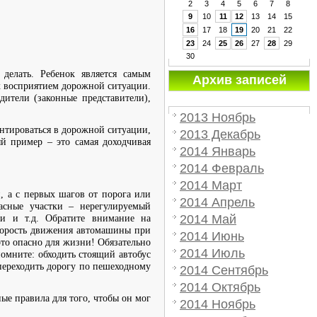
2
3
4
5
6
7
8
9
10
11
12
13
14
15
16
17
18
19
20
21
22
23
24
25
26
27
28
29
30
делать. Ребенок является самым
Архив записей
х восприятием дорожной ситуации.
ители (законные представители),
2013 Ноябрь
ентироваться в дорожной ситуации,
2013 Декабрь
й пример – это самая доходчивая
2014 Январь
2014 Февраль
2014 Март
, а с первых шагов от порога или
2014 Апрель
асные участки – нерегулируемый
2014 Май
или и т.д. Обратите внимание на
скорость движения автомашины при
2014 Июнь
это опасно для жизни! Обязательно
2014 Июль
омните: обходить стоящий автобус
 переходить дорогу по пешеходному
2014 Сентябрь
2014 Октябрь
ые правила для того, чтобы он мог
2014 Ноябрь