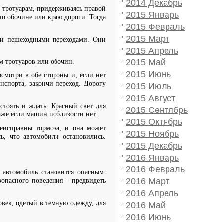
2014 Декабрь
о тротуарам, придерживаясь правой
2015 Январь
о обочине или краю дороги. Тогда
2015 Февраль
2015 Март
они пешеходными переходами. Они
2015 Апрель
2015 Май
м тротуаров или обочин.
2015 Июнь
осмотри в обе стороны и, если нет
нспорта, закончи переход. Дорогу
2015 Июль
2015 Август
 стоять и ждать. Красный свет для
2015 Сентябрь
даже если машин поблизости нет.
2015 Октябрь
неисправны тормоза, и она может
2015 Ноябрь
ь, что автомобили остановились.
2015 Декабрь
2016 Январь
2016 Февраль
 автомобиль становится опасным.
2016 Март
зопасного поведения – предвидеть
2016 Апрель
овек, одетый в темную одежду, для
2016 Май
2016 Июнь