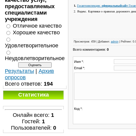
качество услуг,
предоставляемых
1.
Госавтоинспекция:
официальныйсайт
Госав
2. Яндекс. Картинки о правилах дорожного дви
специалистами
учреждения
Отличное качество
Хорошее качество
Просмотров
:
459
|
Добавил
:
admin
|
Рейтинг
:
0.
Удовлетворительное
Всего комментариев
:
0
Неудовлетворительное
Имя *:
Email *:
Результаты
|
Архив
опросов
Всего ответов:
194
Статистика
Код *:
Онлайн всего:
1
Гостей:
1
Пользователей:
0