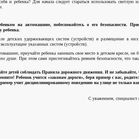
себя и ребенка? Для начала следует стараться использовать светлую 
и.
бенком на автомашине, побеспокойтесь о его безопасности. При
у ребенка.
иле детских удерживающих систем (устройств) и размещение в них
 эксплуатации указанных систем (устройств).
томашине, приучайте ребенка занимать свое место в детском кресле, он б
е по душе. При этом сами пристегивайтесь ремнем безопасности, что та
айте детей соблюдать Правила дорожного движения. И не забывайте,
мните! Ребенок учится «законам дороги», беря пример с вас, родител
ример учит дисциплинированному поведению на улице не только ваше
С уважением, специалист 