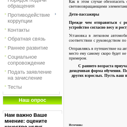
Как в этом случае обезопасить 
обращения
световозвращающими элементам
Противодействие
Дети-пассажиры
коррупции
Прежде чем отправиться с ре
устройство согласно весу и рост
Контакты
Установка в легковом автомоб
Обратная связь
соответствии с руководством по
Раннее развитие
Отправляясь в путешествие на ав
место ему самому скоро будет н
Социальное
примером.
сопровождение
С раннего возраста приуч
доходчивая форма обучения. По
Подать заявление
других взрослых. Пусть ваш п
на зачисление
Тесты
Наш опрос
Нам важно Ваше
мнение: оцените
Источник: