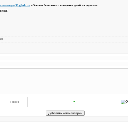
тоинспекции
39.
gibdd
.ru
«Основы безопасного поведения детей на дорогах».
жения.
0
/
0