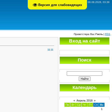
Четверг, 06.08.2026, 03:39
Версия для слабовидящих
Приветствую Вас
Гость
|
RSS
Вход на сайт
11:11
Поиск
Календарь
«
Апрель 2018
»
Пн
Вт
Ср
Чт
Пт
Сб
Вс
1