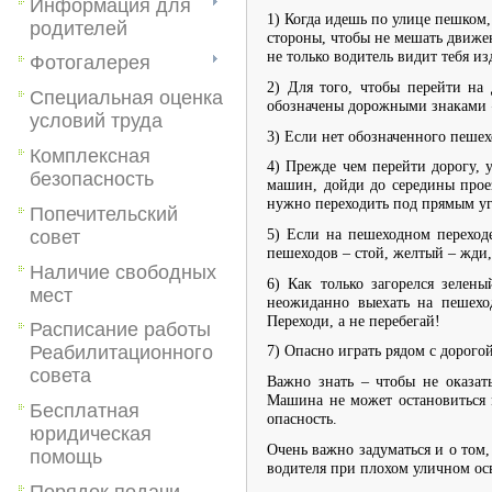
Информация для
1) Когда идешь по улице пешком,
родителей
стороны, чтобы не мешать движе
не только водитель видит тебя 
Фотогалерея
2) Для того, чтобы перейти на
Специальная оценка
обозначены дорожными знаками 
условий труда
3) Если нет обозначенного пешех
Комплексная
4) Прежде чем перейти дорогу, у
безопасность
машин, дойди до середины проез
нужно переходить под прямым угл
Попечительский
совет
5) Если на пешеходном переходе 
пешеходов – стой, желтый – жди,
Наличие свободных
6) Как только загорелся зелен
мест
неожиданно выехать на пешеход
Переходи, а не перебегай!
Расписание работы
Реабилитационного
7) Опасно играть рядом с дорогой
совета
Важно знать – чтобы не оказат
Машина не может остановиться м
Бесплатная
опасность.
юридическая
Очень важно задуматься и о том,
помощь
водителя при плохом уличном ос
Порядок подачи