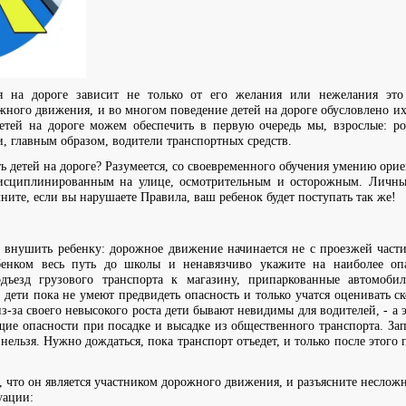
я на дороге зависит не только от его желания или нежелания это 
ого движения, и во многом поведение детей на дороге обусловлено и
етей на дороге можем обеспечить в первую очередь мы, взрослые: род
и, главным образом, водители транспортных средств.
ть детей на дороге? Разумеется, со своевременного обучения умению ори
дисциплинированным на улице, осмотрительным и осторожным. Личны
ните, если вы нарушаете Правила, ваш ребенок будет поступать так же!
внушить ребенку: дорожное движение начинается не с проезжей части
бенком весь путь до школы и ненавязчиво укажите на наиболее оп
подъезд грузового транспорта к магазину, припаркованные автомоб
 дети пока не умеют предвидеть опасность и только учатся оценивать 
-за своего невысокого роста дети бывают невидимы для водителей, - а 
ие опасности при посадке и высадке из общественного транспорта. Зап
 нельзя. Нужно дождаться, пока транспорт отъедет, и только после этого
, что он является участником дорожного движения, и разъясните несложн
уации: