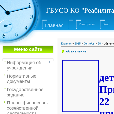
ГБУСО КО "Реабилита
Глав
ная
Регистрация
Вход
Главная
»
2015
»
Октябрь
»
20
» объявл
Меню са
йта
объявление
Информация об
учреждении
де
Нормативные
документы
Пр
Государственное
задание
22
Планы финансово-
хозяйственной
пр
деятельности