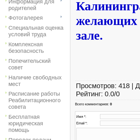
Информация для
Калинингр
родителей
желающих
Фотогалерея
Специальная оценка
зале.
условий труда
Комплексная
безопасность
Попечительский
совет
Наличие свободных
мест
Просмотров
:
418
|
Д
Рейтинг
:
0.0
/
0
Расписание работы
Реабилитационного
Всего комментариев
:
0
совета
Бесплатная
Имя *:
юридическая
Email *:
помощь
Порядок подачи