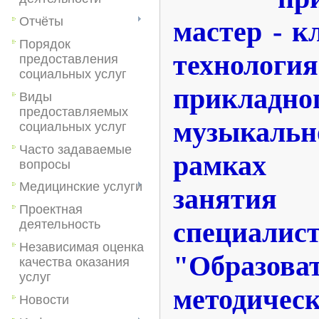
Отчёты
мастер - к
Порядок
технологи
предоставления
социальных услуг
прикладног
Виды
предоставляемых
музыкально
социальных услуг
Часто задаваемые
рамках с
вопросы
Медицинские услуги
заняти
Проектная
специали
деятельность
Независимая оценка
"Образоват
качества оказания
услуг
методиче
Новости