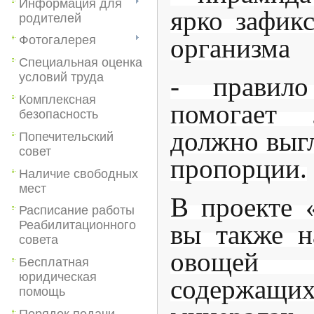
Информация для
ярко зафик
родителей
организма
Фотогалерея
Специальная оценка
условий труда
- правило
Комплексная
помогает 
безопасность
должно выгл
Попечительский
совет
пропорции.
Наличие свободных
мест
В проекте 
Расписание работы
Реабилитационного
вы также н
совета
овощей
Бесплатная
юридическая
содержащих
помощь
Порядок подачи