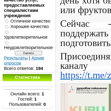
день хотя б
качество услуг,
предоставляемых
или фруктов
специалистами
учреждения
Сейчас 
Отличное качество
Хорошее качество
поддержат
Удовлетворительное
подготовить
Неудовлетворительное
Присоедин
Результаты
|
Архив
канал
опросов
Всего ответов:
194
https://t.me
Статистика
Онлайн всего:
1
Гостей:
1
Пользователей:
0