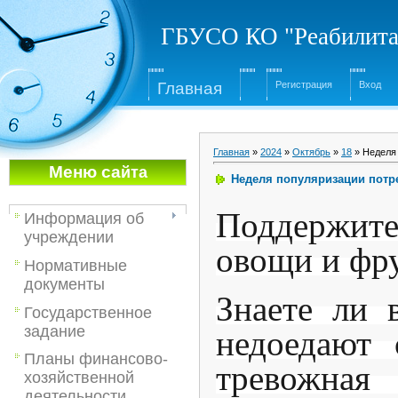
ГБУСО КО "Реабилита
Глав
ная
Регистрация
Вход
Главная
»
2024
»
Октябрь
»
18
» Неделя
Меню са
йта
Неделя популяризации потр
Поддержите
Информация об
учреждении
овощи и фр
Нормативные
документы
Знаете ли 
Государственное
задание
недоедают
Планы финансово-
тревожная 
хозяйственной
деятельности