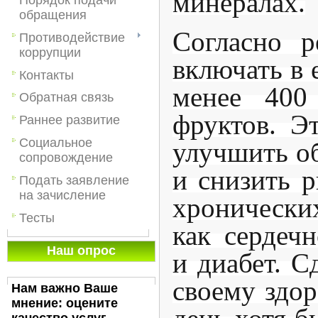
минералах.
обращения
Согласно р
Противодействие
коррупции
включать в 
Контакты
менее 400
Обратная связь
фруктов. Э
Раннее развитие
Социальное
улучшить об
сопровождение
и снизить 
Подать заявление
на зачисление
хронически
Тесты
как сердечн
Наш опрос
и диабет. С
своему здор
Нам важно Ваше
мнение: оцените