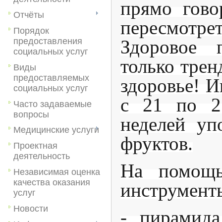
прямо гово
Отчёты
пересмотр
Порядок
Здоровое
предоставления
социальных услуг
только трен
Виды
предоставляемых
здоровье! И
социальных услуг
с 21 по 2
Часто задаваемые
вопросы
неделей уп
Медицинские услуги
фруктов.
Проектная
деятельность
На помощь
Независимая оценка
качества оказания
инструмент
услуг
Новости
- пирамида