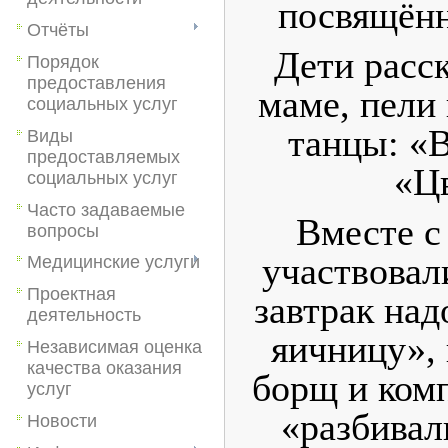
посвящённ
Отчёты
Дети расс
Порядок
предоставления
маме, пели
социальных услуг
танцы: «
Виды
предоставляемых
«Ц
социальных услуг
Часто задаваемые
Вместе с
вопросы
участвовал
Медицинские услуги
Проектная
завтрак на
деятельность
яичницу», 
Независимая оценка
качества оказания
борщ и комп
услуг
«разбивал
Новости