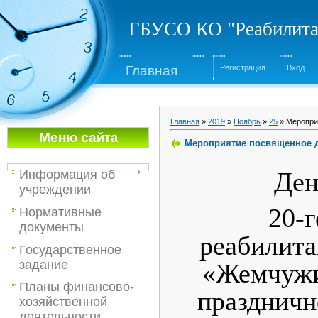
ГБУСО КО "Реабилита
Глав
ная
Регистрация
Вход
Главная
»
2019
»
Ноябрь
»
25
» Меропри
Меню са
йта
Мероприятие посвященное 
Ден
Информация об
учреждении
20-г
Нормативные
документы
реабилита
Государственное
задание
«Жемчужи
Планы финансово-
праздничн
хозяйственной
деятельности