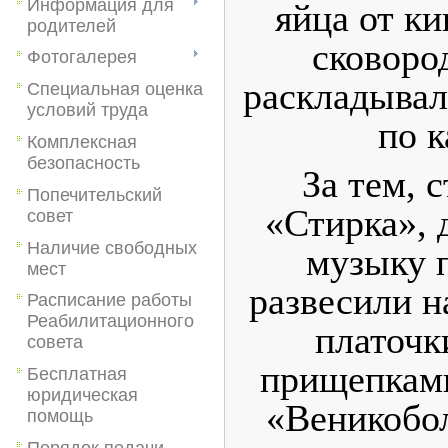
Информация для
яйца от к
родителей
сковоро
Фотогалерея
раскладывал
Специальная оценка
условий труда
по 
Комплексная
безопасность
За тем, 
Попечительский
«Стирка», 
совет
Наличие свободных
музыку 
мест
развесили н
Расписание работы
Реабилитационного
платочк
совета
прищепками
Бесплатная
юридическая
«Веникобо
помощь
Порядок подачи