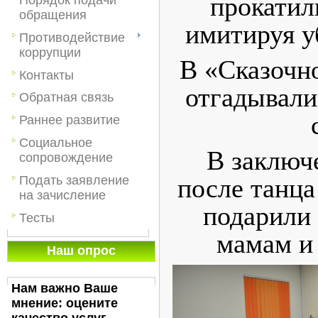
прокатил
обращения
имитируя у
Противодействие
коррупции
В «Сказочн
Контакты
отгадывали
Обратная связь
Раннее развитие
Социальное
В заключ
сопровождение
после танца
Подать заявление
на зачисление
подарили
Тесты
мамам и
Наш опрос
Нам важно Ваше
мнение: оцените