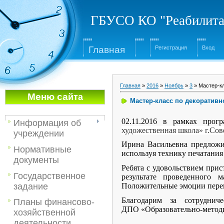
ГБУСО КО "Реабилита
Глав
ная
Регистрация
Вход
Главная
»
2016
»
Ноябрь
»
3
» Мастер-кл
Меню са
йта
Мастер-класс по декоративн
02.11.2016 в рамках про
Информация об
художественная школа» г.Сов
учреждении
Ирина Васильевна предложи
Нормативные
используя технику печатани
документы
Ребята с удовольствием при
Государственное
результате проведенного 
задание
Положительные эмоции переп
Благодарим за сотрудни
Планы финансово-
ДПО «Образовательно-методи
хозяйственной
деятельности