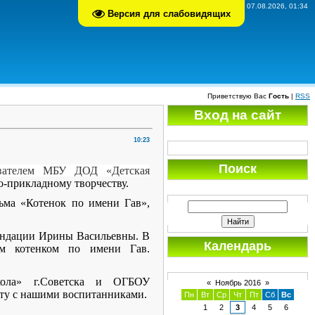
Пятница, 07.08.2026, 01:34
Версия для слабовидящих
Приветствую Вас
Гость
|
RSS
Вход на сайт
10:23
Поиск
авателем МБУ ДОД «Детская
о-прикладному творчеству.
ьма «Котенок по имени Гав»,
мендации Ирины Васильевны. В
Календарь
мым котенком по имени Гав.
кола» г.Советска и ОГБОУ
«
Ноябрь 2016
»
ту с нашими воспитанниками.
Пн
Вт
Ср
Чт
Пт
Сб
Вс
1
2
3
4
5
6