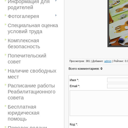
Информация для
родителей
Фотогалерея
Специальная оценка
условий труда
Комплексная
безопасность
Попечительский
совет
Просмотров
:
381
|
Добавил
:
admin
|
Рейтинг
:
0.
Всего комментариев
:
0
Наличие свободных
мест
Имя *:
Расписание работы
Email *:
Реабилитационного
совета
Бесплатная
юридическая
помощь
Код *:
Порядок подачи