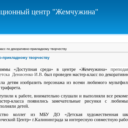
ционный центр "Жемчужина"
асс по декоративно-прикладному творчеству
о-прикладному творчеству
граммы «Доступная среда» в центре «Жемчужина»
препод
етска Денисенко И.В.
был проведен мастер-класс по декоративн
ла детям изобразить персонажа из всеми любимого мультфил
я трафарета.
ступили к работе, внимательно слушали и выполняли все реко
мастер-класса появились замечательные рисунки с люби
олняли детей.
чество коллег из МБУ ДО «Детская художественная ш
ческий Центр» г.Калининграда за интересную совместную рабо