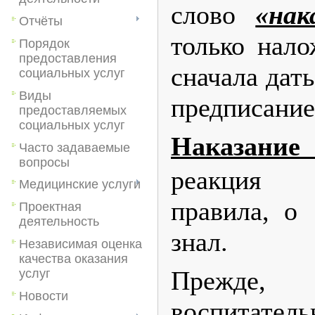
слово
«на
Отчёты
только нало
Порядок
предоставления
сначала дать
социальных услуг
Виды
предписание
предоставляемых
социальных услуг
Наказание
Часто задаваемые
вопросы
реакция 
Медицинские услуги
правила, о
Проектная
деятельность
знал.
Независимая оценка
качества оказания
Прежде
услуг
Новости
воспитатель