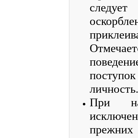
следу
оско
приклеи
Отмеч
поведени
поступок
личность
При на
исключе
прежних