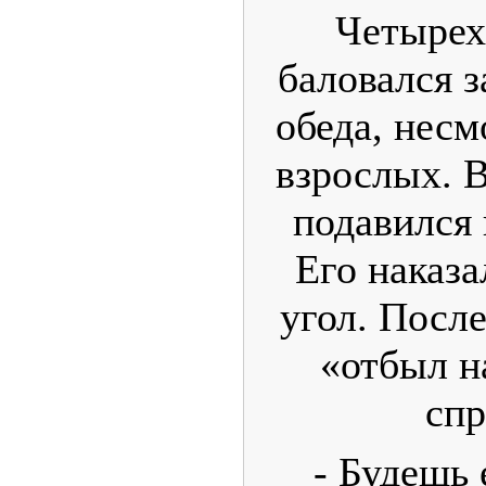
Четырех
баловался з
обеда, несм
взрослых. В
подавился 
Его наказа
угол. После
«отбыл н
спр
- Будешь 