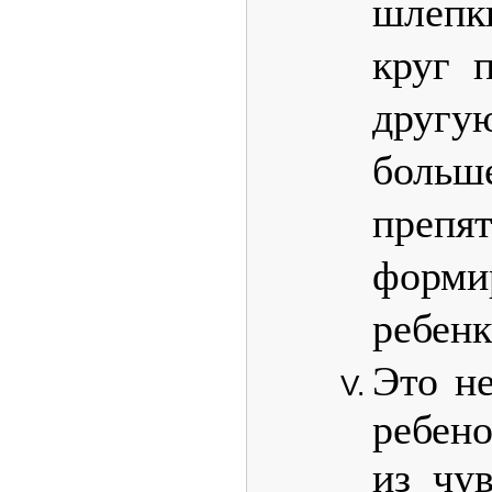
шлепк
круг 
другу
боль
препят
фор
ребенк
Это н
ребен
из чув