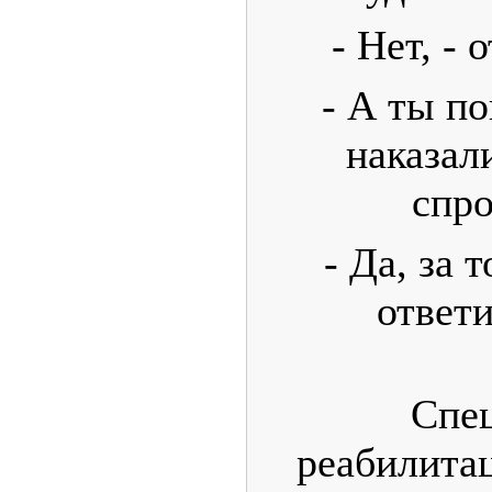
- Нет, -
- А ты по
наказал
спро
- Да, за 
ответ
Спец
реабилита