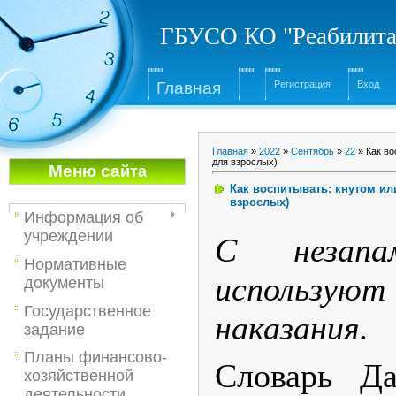
ГБУСО КО "Реабилита
Глав
ная
Регистрация
Вход
Главная
»
2022
»
Сентябрь
»
22
» Как во
для взрослых)
Меню са
йта
Как воспитывать: кнутом ил
взрослых)
Информация об
учреждении
С незапа
Нормативные
использую
документы
Государственное
наказания.
задание
Планы финансово-
Словарь Д
хозяйственной
деятельности