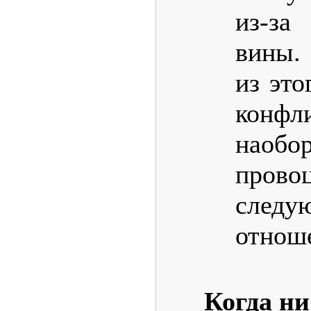
из-за
вины.
из это
конфл
нао
прово
след
отнош
Когда ни