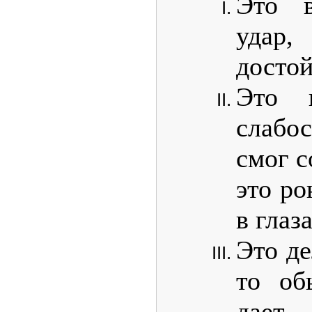
Это 
удар
досто
Это п
слабо
смог с
это ро
в глаз
Это де
то об
дает