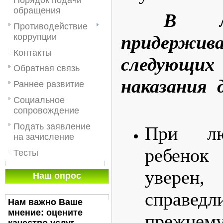
обращения
В л
Противодействие
коррупции
придержив
Контакты
следую
Обратная связь
наказания 
Раннее развитие
Социальное
сопровождение
Подать заявление
При лю
на зачисление
ребено
Тесты
уверен,
Наш опрос
справедл
Нам важно Ваше
мнение: оцените
прежнем