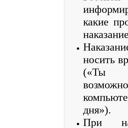
информи
какие пр
наказание
Наказан
носить в
(«Ты
возмож
компью
дня»).
При на