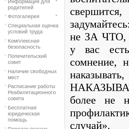
Информация для
родителей
сверши
Фотогалерея
задумайтес
Специальная оценка
условий труда
не ЗА ЧТО,
Комплексная
у вас ест
безопасность
Попечительский
сомнение, н
совет
Наличие свободных
наказыват
мест
НАКАЗЫВА
Расписание работы
Реабилитационного
более не 
совета
Бесплатная
профилакт
юридическая
помощь
случай».
Порядок подачи