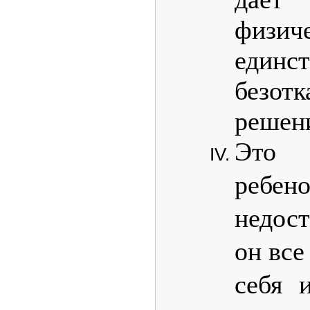
физи
единс
безот
решен
Это 
ребен
недос
он все
себя 