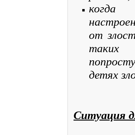
когда
настрое
от злос
таких
попрос
детях зло
Ситуация д