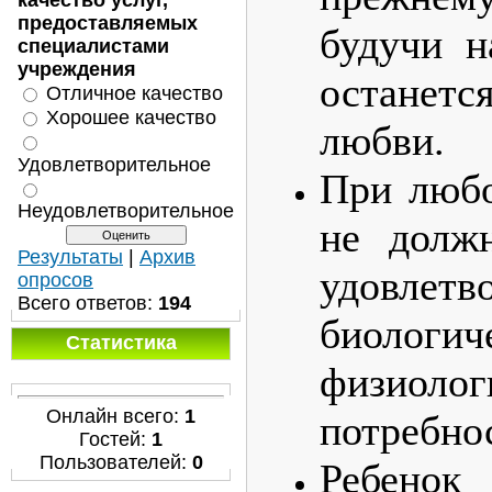
качество услуг,
предоставляемых
будучи н
специалистами
учреждения
останетс
Отличное качество
Хорошее качество
любви.
Удовлетворительное
При любо
Неудовлетворительное
не долж
Результаты
|
Архив
удовл
опросов
Всего ответов:
194
биоло
Статистика
физиолог
Онлайн всего:
1
потребно
Гостей:
1
Пользователей:
0
Ребено