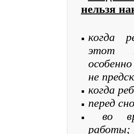
нельзя на
когда р
этот п
особенно
не предс
когда ре
перед сно
во вр
работы;