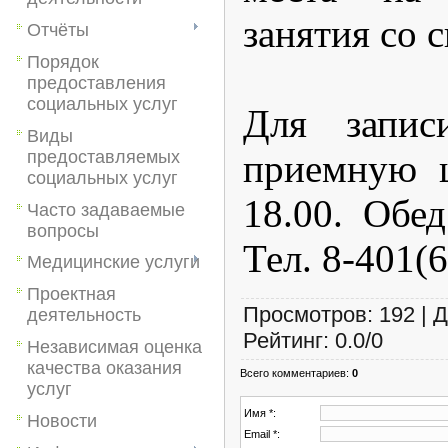
занятия со 
Отчёты
Порядок
предоставления
социальных услуг
Для запис
Виды
приемную ц
предоставляемых
социальных услуг
18.00. Обед
Часто задаваемые
вопросы
Тел. 8-401(6
Медицинские услуги
Проектная
Просмотров
:
192
|
Д
деятельность
Рейтинг
:
0.0
/
0
Независимая оценка
качества оказания
Всего комментариев
:
0
услуг
Имя *:
Новости
Email *: