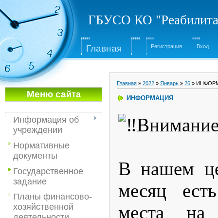
ГБУСО КО "Реабилита
Глав
ная
Регистрация
Вход
Главная
»
2022
»
Январь
»
26
» ИНФОР
Меню са
йта
ИНФОРМАЦИЯ
Внимание
Информация об
учреждении
Нормативные
документы
В нашем це
Государственное
задание
месяц ест
Планы финансово-
места на 
хозяйственной
деятельности