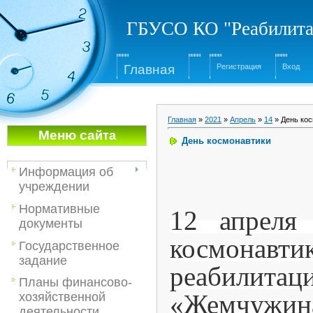
ГБУСО КО "Реабилита
Глав
ная
Регистрация
Вход
Главная
»
2021
»
Апрель
»
14
» День ко
Меню са
йта
День космонавтики
Информация об
учреждении
Нормативные
12 апреля
документы
космонавт
Государственное
задание
реабилита
Планы финансово-
«Жемчужи
хозяйственной
деятельности