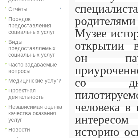
специали
Отчёты
родителя
Порядок
предоставления
Музее истор
социальных услуг
Виды
открытии 
предоставляемых
он пар
социальных услуг
Часто задаваемые
приуроченн
вопросы
со дн
Медицинские услуги
Проектная
пилотиру
деятельность
человека в 
Независимая оценка
качества оказания
интерес
услуг
историю ос
Новости