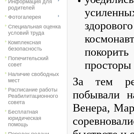
Информация для
родителей
усиленны
Фотогалерея
здорово
Специальная оценка
условий труда
космонав
Комплексная
покори
безопасность
Попечительский
просторы 
совет
Наличие свободных
За тем ре
мест
Расписание работы
побывали н
Реабилитационного
совета
Венера, Мар
Бесплатная
соревновал
юридическая
помощь
быстроте и 
Порядок подачи