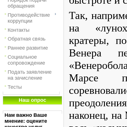
обращения
Так, наприм
Противодействие
коррупции
на «лунох
Контакты
кратеры, по
Обратная связь
Раннее развитие
Венера пе
Социальное
«Венеробол
сопровождение
Подать заявление
Марсе п
на зачисление
Тесты
соревнова
преодолени
Наш опрос
наконец, на
Нам важно Ваше
мнение: оцените