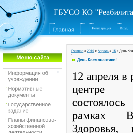
ГБУСО КО "Реабилита
Глав
ная
Регистрация
Вход
Главная
»
2019
»
Апрель
»
15
» День Кос
Меню са
йта
День Космонавтики!
12 апреля в
Информация об
учреждении
центре 
Нормативные
документы
состоялос
Государственное
задание
рамках В
Планы финансово-
Здоровья, 
хозяйственной
деятельности