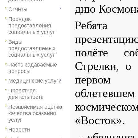
дню Космон
Отчёты
Порядок
Ребята
предоставления
социальных услуг
презентац
Виды
предоставляемых
полёте с
социальных услуг
Стрелки, о
Часто задаваемые
вопросы
первом 
Медицинские услуги
облетевше
Проектная
деятельность
космиче
Независимая оценка
качества оказания
«Восток».
услуг
Новости
убедил