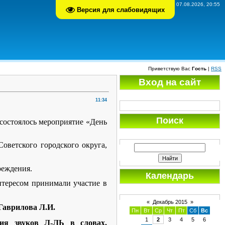
Пятница, 07.08.2026, 20:55
Версия для слабовидящих
Приветствую Вас
Гость
|
RSS
Вход на сайт
11:34
Поиск
 состоялось мероприятие «День
оветского городского округа,
реждения.
Календарь
нтересом принимали участие в
«
Декабрь 2015
»
Гаврилова Л.И.
Пн
Вт
Ср
Чт
Пт
Сб
Вс
1
2
3
4
5
6
ия звуков Л-ЛЬ в словах,