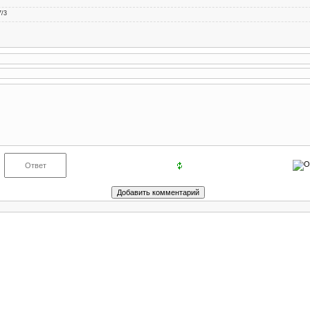
7
/
3