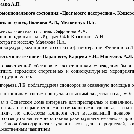
аева А.П.
 эмоционального состояния «Цвет моего настроения», Кошев
них игрушек, Волкова А.И., Мельничук Н.Б.
енского ангела из глины, Сафронова А.А.
опорно-двигательный), врач ЛФК Красюкова А.Н.
естра по массажу Малахова Н.А.
процедуры, медицинская сестра по физиотерапии Филиппова Л
детьми по технике «Парашют», Карцева Е.И., Минченок А.Л.
торжественной обстановке воспитанникам учреждения были 
стных, городских спортивных и социокультурных мероприят
сотрудничество.
игорьева Л.Е. поблагодарила спонсоров за оказанную помощь в
питанникам, гостям прозвучали от ансамбля детского сада «Ос
я в Советском доме интернате для престарелых и инвалидов, 
а граждан с ограниченными возможностями здоровья, частый 
нки», но апофеозом концерта стал музыкальный подарок
 соцзащиты нашей» не оставила равнодушным не одного прису
з. Слова благодарности звучали в этот день от родителей, го
ужественным чаепитием.