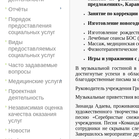
предложениях», Карав
Отчёты
Занятие по коррекции
Порядок
Изготовление новогод
предоставления
социальных услуг
Изготовление рождеств
Лечебные сеансы БОС (
Виды
Массаж, медицинская с
предоставляемых
Физиотерапевтические 
социальных услуг
Игры и упражнения с 
Часто задаваемые
В музыкальной гостиной в 
вопросы
достигнутые успехи в обла
благодарственные письма за 
Медицинские услуги
Руководитель учреждения Гр
Проектная
Музыкальные приветствия вос
деятельность
Зинаида Адаева, проживающа
Независимая оценка
художественного творчеств
качества оказания
песню «Серебристые снежи
услуг
учреждения. Песня «Команда
сотрудники не скрывали сле
Новости
Завершилось мероприятие др