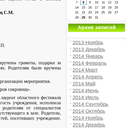
7
8
9
10
11
12
13
14
15
16
17
18
19
20
ец С.М.
21
22
23
24
25
26
27
28
29
30
31
Архив записей
2013 Ноябрь
.П.
2013 Декабрь
2014 Январь
вручены грамоты, подарки за
2014 Февраль
иях. Родителям были вручены
2014 Март
2014 Апрель
 организации мероприятия.
2014 Май
тров сокровищ».
2014 Июнь
2014 Июль
лауреат областного фестиваля
гость учреждения, исполнила
2014 Сентябрь
 родителям от специалистов
2014 Октябрь
тствующего в зале. Родители,
2014 Ноябрь
стей, посетивших учреждение.
2014 Декабрь