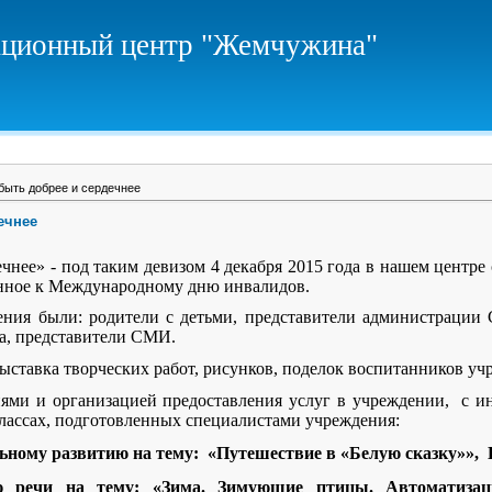
ционный центр "Жемчужина"
быть добрее и сердечнее
ечнее
ечнее» - под таким девизом 4 декабря 2015 года в нашем центре
нное к Международному дню инвалидов.
ения были: родители с детьми, представители администрации С
та, представители СМИ.
ыставка творческих работ, рисунков, поделок воспитанников уч
иями и организацией предоставления услуг в учреждении, с и
лассах, подготовленных специалистами учреждения:
льному развитию на тему: «Путешествие в «Белую сказку»», 
ю речи на тему: «Зима. Зимующие птицы. Автоматизац