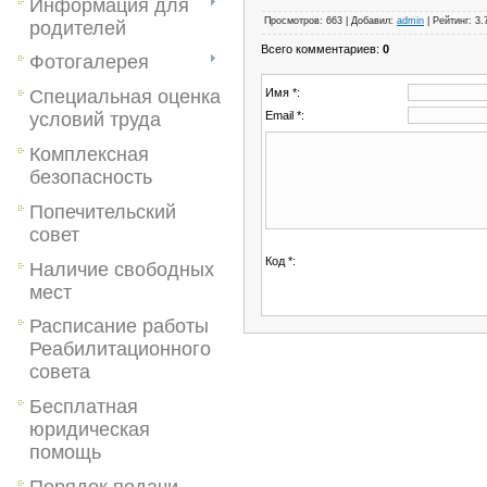
Информация для
Просмотров
:
663
|
Добавил
:
admin
|
Рейтинг
:
3.
родителей
Всего комментариев
:
0
Фотогалерея
Имя *:
Специальная оценка
Email *:
условий труда
Комплексная
безопасность
Попечительский
совет
Код *:
Наличие свободных
мест
Расписание работы
Реабилитационного
совета
Бесплатная
юридическая
помощь
Порядок подачи