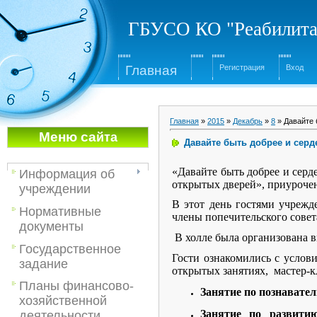
ГБУСО КО "Реабилита
Глав
ная
Регистрация
Вход
Главная
»
2015
»
Декабрь
»
8
» Давайте 
Меню са
йта
Давайте быть добрее и серд
«Давайте быть добрее и серд
Информация об
открытых дверей», приуроче
учреждении
В этот день гостями учрежд
Нормативные
члены попечительского сове
документы
В холле была организована в
Государственное
Гости ознакомились с услов
задание
открытых занятиях, мастер-к
Планы финансово-
Занятие по познавате
хозяйственной
Занятие по развити
деятельности