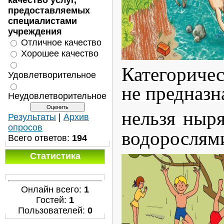
качество услуг,
предоставляемых
специалистами
учреждения
Отличное качество
Хорошее качество
Категоричес
Удовлетворительное
не предназн
Неудовлетворительное
нельзя ныря
Результаты
|
Архив
опросов
водорослям
Всего ответов:
194
Статистика
Онлайн всего:
1
Гостей:
1
Пользователей:
0