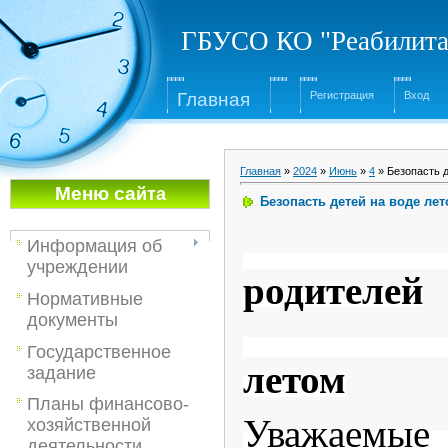
ГБУСО КО "Реабилита
Глав
ная
Регистрация
Вход
Главная
»
2024
»
Июнь
»
4
» Безопасть д
Меню са
йта
Безопасть детей на воде ле
Информация об
учреждении
родителей
Нормативные
документы
Безопа
Государственное
летом
задание
Планы финансово-
Уважаем
хозяйственной
деятельности