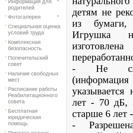
натуральног
Информация для
родителей
детям не рек
Фотогалерея
из бумаги, 
Специальная оценка
Игрушка 
условий труда
Комплексная
изготовле
безопасность
переработанн
Попечительский
совет
- Не сли
Наличие свободных
(информац
мест
указывается 
Расписание работы
Реабилитационного
лет - 70 дБ, 
совета
старше 6 лет -
Бесплатная
юридическая
- Разреше
помощь
Порядок подачи