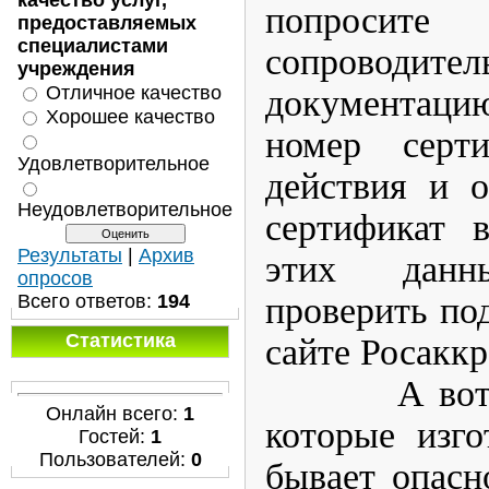
качество услуг,
попроси
предоставляемых
специалистами
сопроводите
учреждения
Отличное качество
документац
Хорошее качество
номер серти
Удовлетворительное
действия и о
Неудовлетворительное
сертификат 
Результаты
|
Архив
этих дан
опросов
проверить по
Всего ответов:
194
Статистика
сайте Росакк
А вот пок
Онлайн всего:
1
которые изго
Гостей:
1
Пользователей:
0
бывает опасн