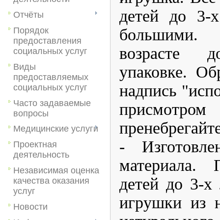
детей до 3-
Отчёты
большими
Порядок
предоставления
возрасте 
социальных услуг
Виды
упаковке. Об
предоставляемых
надпись "испо
социальных услуг
Часто задаваемые
присмотро
вопросы
пренебрегайте
Медицинские услуги
- Изготовле
Проектная
деятельность
материала. 
Независимая оценка
детей до 3-х 
качества оказания
услуг
игрушки из 
Новости