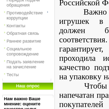
Российской Ф
обращения
Важно помн
Противодействие
коррупции
игрушек в 
Контакты
должен б
Обратная связь
соответстви
Раннее развитие
гарантиру
Социальное
сопровождение
проходила и
Подать заявление
качество под
на зачисление
на упаковку н
Тесты
Чтобы убед
Наш опрос
напечатан пра
Нам важно Ваше
покупателе
мнение: оцените