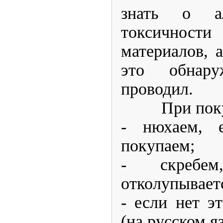
знать о ал
токсичнос
материалов, 
это обнар
проводил.
При покупк
- нюхаем, 
покупаем;
- скребе
отколупываетс
- если нет э
(на русском я