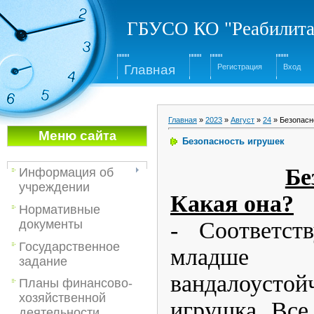
ГБУСО КО "Реабилита
Глав
ная
Регистрация
Вход
Главная
»
2023
»
Август
»
24
» Безопасн
Меню са
йта
Безопасность игрушек
Бе
Информация об
учреждении
Какая она?
Нормативные
- Соответст
документы
Государственное
младше 
задание
вандалоусто
Планы финансово-
хозяйственной
игрушка. Все
деятельности