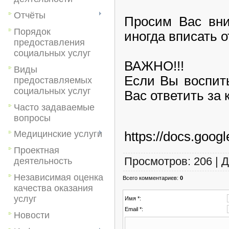
Отчёты
Просим Вас вни
Порядок
иногда вписать о
предоставления
социальных услуг
ВАЖНО!!!
Виды
Если Вы воспит
предоставляемых
социальных услуг
Вас ответить за 
Часто задаваемые
вопросы
Медицинские услуги
https://docs.go
Проектная
Просмотров
:
206
|
Д
деятельность
Независимая оценка
Всего комментариев
:
0
качества оказания
услуг
Имя *:
Email *:
Новости