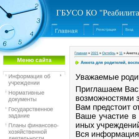
ГБУСО КО "Реабилита
Глав
ная
Регистрация
Вход
Главная
»
2021
»
Октябрь
»
11
» Анкета 
Меню са
йта
Анкета для родителей, восп
Уважаемые роди
Информация об
учреждении
Приглашаем Вас 
Нормативные
возможностями 
документы
Вам предстоит о
Государственное
Ваше участие в
задание
иных учреждений
Планы финансово-
хозяйственной
Вся информация
деятельности