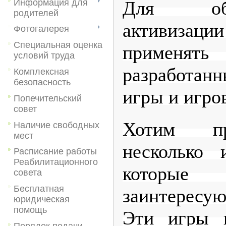
Информация для
Для об
родителей
активизаци
Фотогалерея
Специальная оценка
применят
условий труда
разработанн
Комплексная
безопасность
игры и игро
Попечительский
совет
Хотим пр
Наличие свободных
мест
несколько 
Расписание работы
Реабилитационного
которые
совета
Бесплатная
заинтересую
юридическая
помощь
Эти игры 
Порядок подачи