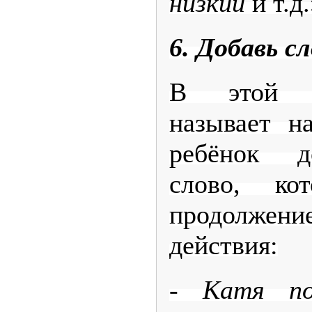
низкий
и т.д.
6. Добавь сл
В этой и
называет на
ребёнок д
слово, кот
продолжен
действия:
-
Катя п