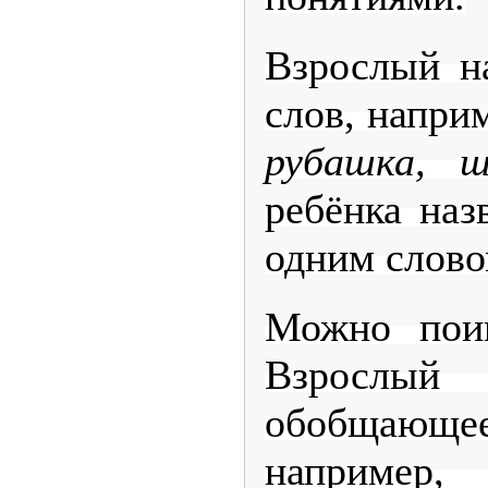
Взрослый на
слов, напри
рубашка, 
ребёнка наз
одним слово
Можно поиг
Взросл
обобща
наприме