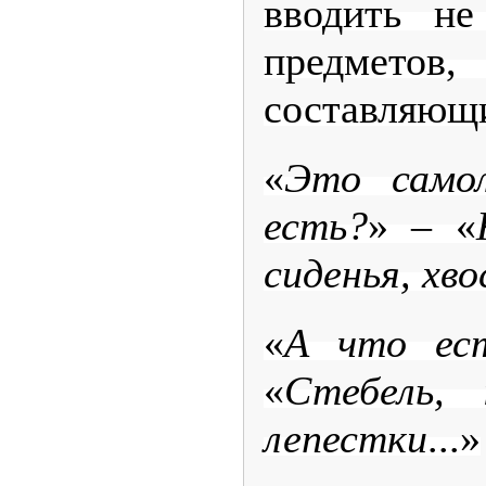
вводить не
предме
составляющи
«
Это само
есть?
» – «
сиденья, хв
«
А что ес
«
Стебель, 
лепестки
...»