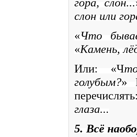
гора, слон...
слон или гор
«
Что быва
«
Камень, лёд
Или: «Ч
т
голубым?
» 
перечисля
глаза...
5. Всё наоб