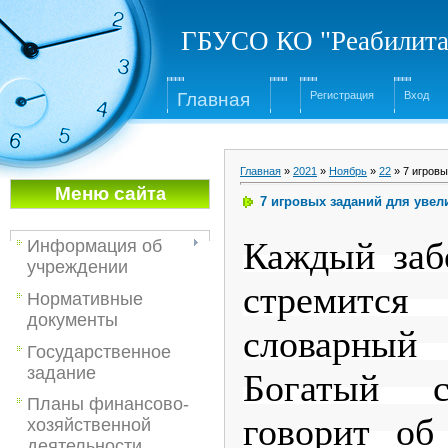
ГБУСО КО "Реабилита
Глав
ная
Регистрация
Вход
Главная
»
2021
»
Ноябрь
»
22
» 7 игровы
Меню са
йта
7 игровых заданий для увел
Каждый заб
Информация об
учреждении
стремит
Нормативные
документы
словарный
Государственное
задание
Богатый с
Планы финансово-
говорит об 
хозяйственной
деятельности