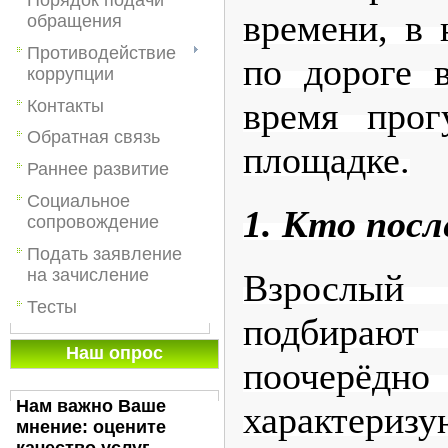
времени, в 
обращения
Противодействие
по дороге в
коррупции
время прог
Контакты
Обратная связь
площадке.
Раннее развитие
Социальное
1. Кто посл
сопровождение
Подать заявление
на зачисление
Взрослы
Тесты
подбираю
Наш опрос
поочерёдно 
Нам важно Ваше
характеризу
мнение: оцените