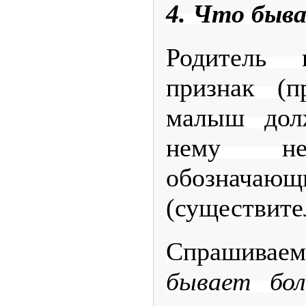
4. Что быв
Родитель 
признак (пр
малыш дол
нему нес
обознача
(существите
Спрашиваем
бывает бо