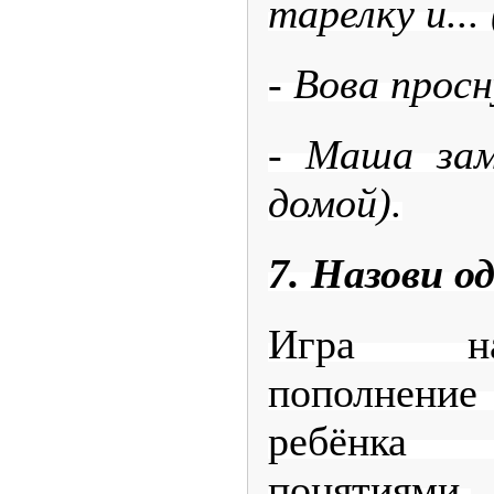
тарелку и...
- Вова просн
- Маша замё
домой).
7. Назови о
Игра на
пополнение 
ребёнка
понятиями.