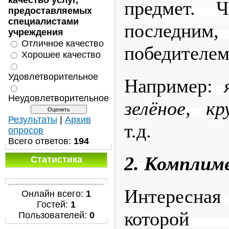
качество услуг,
предмет. 
предоставляемых
специалистами
последни
учреждения
Отличное качество
победителем
Хорошее качество
Удовлетворительное
Например:
Неудовлетворительное
зелёное, к
Результаты
|
Архив
т.д.
опросов
Всего ответов:
194
2. Комплим
Статистика
Интересн
Онлайн всего:
1
Гостей:
1
которой 
Пользователей:
0