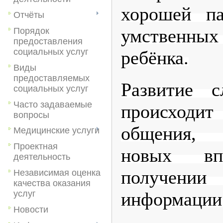
хорошей п
Отчёты
умственны
Порядок
предоставления
социальных услуг
ребёнка.
Виды
предоставляемых
Развитие с
социальных услуг
Часто задаваемые
происход
вопросы
общения,
Медицинские услуги
Проектная
новых вп
деятельность
получени
Независимая оценка
качества оказания
информации
услуг
Новости